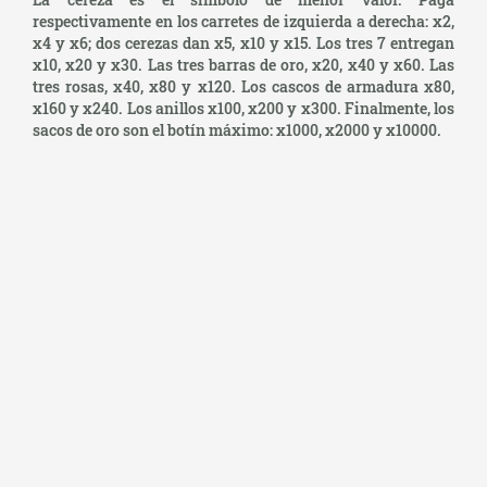
respectivamente en los carretes de izquierda a derecha: x2,
x4 y x6; dos cerezas dan x5, x10 y x15. Los tres 7 entregan
x10, x20 y x30. Las tres barras de oro, x20, x40 y x60. Las
tres rosas, x40, x80 y x120. Los cascos de armadura x80,
x160 y x240. Los anillos x100, x200 y x300. Finalmente, los
sacos de oro son el botín máximo: x1000, x2000 y x10000.