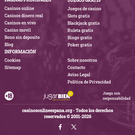
JUEGOS GRATIS
Casinos online
Juegos de casino
Casinos dinero real
Slots gratis
Casinos en vivo
Blackjack gratis
Casino movil
Ruleta gratis
Bono sin deposito
Bingo gratis
Blog
Poker gratis
INFORMACIÓN
Cookies
Sobre nosotros
Sitemap
Contacto
Aviso Legal
Política de Privacidad
Juega con
responsabilidad
casinosonlineespana.org - Todos los derechos
reservados © 2001-2026