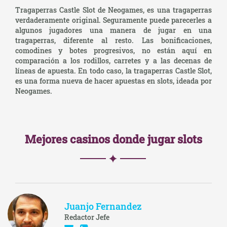
Tragaperras Castle Slot de Neogames, es una tragaperras
verdaderamente original. Seguramente puede parecerles a
algunos jugadores una manera de jugar en una
tragaperras, diferente al resto. Las bonificaciones,
comodines y botes progresivos, no están aquí en
comparación a los rodillos, carretes y a las decenas de
líneas de apuesta. En todo caso, la tragaperras Castle Slot,
es una forma nueva de hacer apuestas en slots, ideada por
Neogames.
Mejores casinos donde jugar slots
Juanjo Fernandez
Redactor Jefe