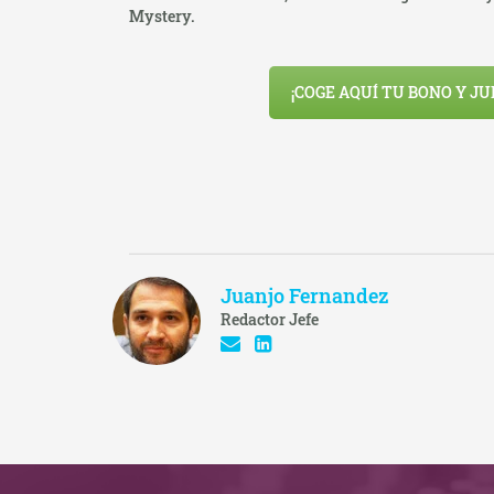
Mystery.
¡COGE AQUÍ TU BONO Y JU
Juanjo Fernandez
Redactor Jefe