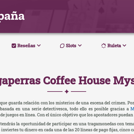
Reseñas
Slots
Ruleta
gaperras Coffee House Mys
que guarda relación con los misterios de una escena del crimen. Po
basada en una serie detectivesca, todo ello es posible gracias a
M
 de juegos en línea. Con el único objetivo que los apostadores puedan
s tendrás la oportunidad de participar en una tragamonedas con tem
viertes tu dinero en cada una de las 20 líneas de pago fijas, cinco car