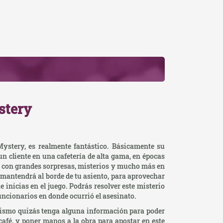
stery
Mystery, es realmente fantástico. Básicamente su
un cliente en una cafetería de alta gama, en épocas
ar con grandes sorpresas, misterios y mucho más en
 mantendrá al borde de tu asiento, para aprovechar
e inicias en el juego. Podrás resolver este misterio
uncionarios en donde ocurrió el asesinato.
 mismo quizás tenga alguna información para poder
café, y poner manos a la obra para apostar en este