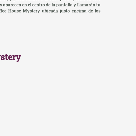
s aparecen en el centro de la pantalla y llamarán tu
offee House Mystery ubicada justo encima de los
stery