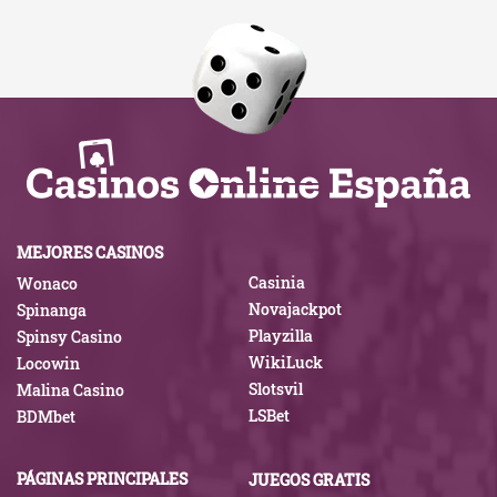
MEJORES CASINOS
Casinia
Wonaco
Novajackpot
Spinanga
Playzilla
Spinsy Casino
WikiLuck
Locowin
Slotsvil
Malina Casino
LSBet
BDMbet
PÁGINAS PRINCIPALES
JUEGOS GRATIS