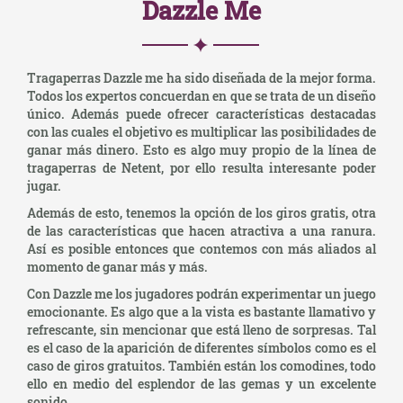
Dazzle Me
Tragaperras Dazzle me ha sido diseñada de la mejor forma.
Todos los expertos concuerdan en que se trata de un diseño
único. Además puede ofrecer características destacadas
con las cuales el objetivo es multiplicar las posibilidades de
ganar más dinero. Esto es algo muy propio de la línea de
tragaperras de Netent, por ello resulta interesante poder
jugar.
Además de esto, tenemos la opción de los giros gratis, otra
de las características que hacen atractiva a una ranura.
Así es posible entonces que contemos con más aliados al
momento de ganar más y más.
Con Dazzle me los jugadores podrán experimentar un juego
emocionante. Es algo que a la vista es bastante llamativo y
refrescante, sin mencionar que está lleno de sorpresas. Tal
es el caso de la aparición de diferentes símbolos como es el
caso de giros gratuitos. También están los comodines, todo
ello en medio del esplendor de las gemas y un excelente
sonido.