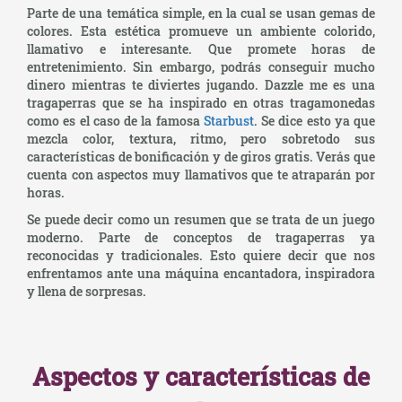
Parte de una temática simple, en la cual se usan gemas de
colores. Esta estética promueve un ambiente colorido,
llamativo e interesante. Que promete horas de
entretenimiento. Sin embargo, podrás conseguir mucho
dinero mientras te diviertes jugando. Dazzle me es una
tragaperras que se ha inspirado en otras tragamonedas
como es el caso de la famosa
Starbust
. Se dice esto ya que
mezcla color, textura, ritmo, pero sobretodo sus
características de bonificación y de giros gratis. Verás que
cuenta con aspectos muy llamativos que te atraparán por
horas.
Se puede decir como un resumen que se trata de un juego
moderno. Parte de conceptos de tragaperras ya
reconocidas y tradicionales. Esto quiere decir que nos
enfrentamos ante una máquina encantadora, inspiradora
y llena de sorpresas.
Aspectos y características de