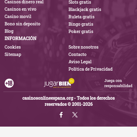
Casinos dinero real
Slots gratis
Casinos en vivo
Blackjack gratis
Casino movil
Ruleta gratis
Bono sin deposito
Bingo gratis
Blog
Poker gratis
INFORMACIÓN
Cookies
Sobre nosotros
Sitemap
Contacto
Aviso Legal
Política de Privacidad
Juega con
responsabilidad
casinosonlineespana.org - Todos los derechos
reservados © 2001-2026