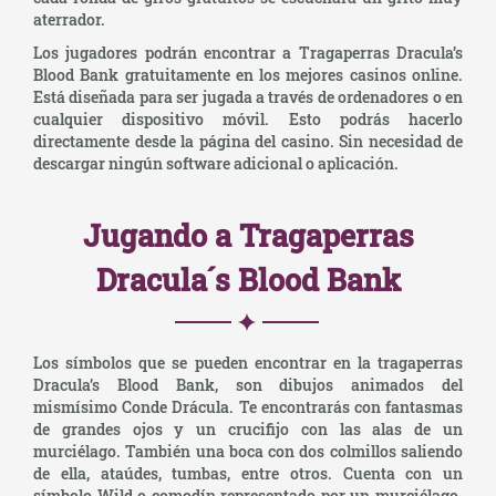
aterrador.
Los jugadores podrán encontrar a Tragaperras Dracula’s
Blood Bank gratuitamente en los mejores casinos online.
Está diseñada para ser jugada a través de ordenadores o en
cualquier dispositivo móvil. Esto podrás hacerlo
directamente desde la página del casino. Sin necesidad de
descargar ningún software adicional o aplicación.
Jugando a Tragaperras
Dracula´s Blood Bank
Los símbolos que se pueden encontrar en la tragaperras
Dracula’s Blood Bank, son dibujos animados del
mismísimo Conde Drácula. Te encontrarás con fantasmas
de grandes ojos y un crucifijo con las alas de un
murciélago. También una boca con dos colmillos saliendo
de ella, ataúdes, tumbas, entre otros. Cuenta con un
símbolo Wild o comodín representado por un murciélago.