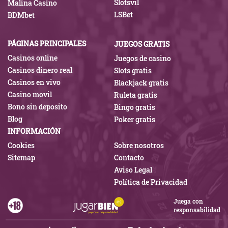
Slotsvil
Malina Casino
LSBet
BDMbet
PÁGINAS PRINCIPALES
JUEGOS GRATIS
Casinos online
Juegos de casino
Casinos dinero real
Slots gratis
Casinos en vivo
Blackjack gratis
Casino movil
Ruleta gratis
Bono sin deposito
Bingo gratis
Blog
Poker gratis
INFORMACIÓN
Cookies
Sobre nosotros
Sitemap
Contacto
Aviso Legal
Política de Privacidad
Juega con
responsabilidad