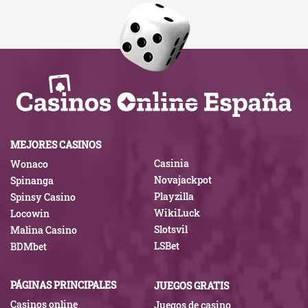
MEJORES CASINOS
Casinia
Wonaco
Novajackpot
Spinanga
Playzilla
Spinsy Casino
WikiLuck
Locowin
Slotsvil
Malina Casino
LSBet
BDMbet
PÁGINAS PRINCIPALES
JUEGOS GRATIS
Casinos online
Juegos de casino