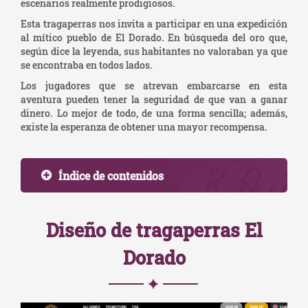
escenarios realmente prodigiosos.
Esta tragaperras nos invita a participar en una expedición
al mítico pueblo de El Dorado. En búsqueda del oro que,
según dice la leyenda, sus habitantes no valoraban ya que
se encontraba en todos lados.
Los jugadores que se atrevan embarcarse en esta
aventura pueden tener la seguridad de que van a ganar
dinero. Lo mejor de todo, de una forma sencilla; además,
existe la esperanza de obtener una mayor recompensa.
Índice de contenidos
Diseño de tragaperras El
Dorado