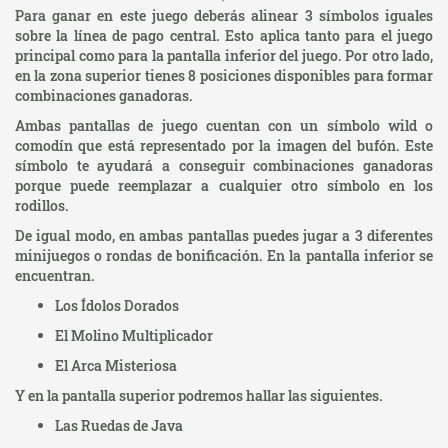
Para ganar en este juego deberás alinear 3 símbolos iguales
sobre la línea de pago central. Esto aplica tanto para el juego
principal como para la pantalla inferior del juego. Por otro lado,
en la zona superior tienes 8 posiciones disponibles para formar
combinaciones ganadoras.
Ambas pantallas de juego cuentan con un símbolo wild o
comodín que está representado por la imagen del bufón. Este
símbolo te ayudará a conseguir combinaciones ganadoras
porque puede reemplazar a cualquier otro símbolo en los
rodillos.
De igual modo, en ambas pantallas puedes jugar a 3 diferentes
minijuegos o rondas de bonificación. En la pantalla inferior se
encuentran.
Los Ídolos Dorados
El Molino Multiplicador
El Arca Misteriosa
Y en la pantalla superior podremos hallar las siguientes.
Las Ruedas de Java