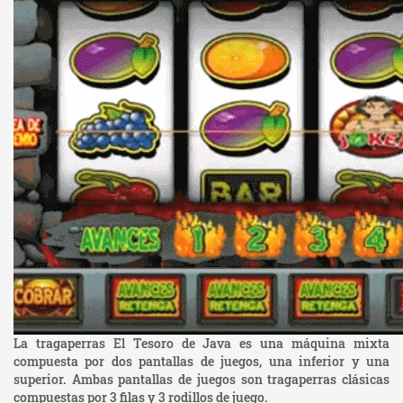
La tragaperras El Tesoro de Java es una máquina mixta
compuesta por dos pantallas de juegos, una inferior y una
superior. Ambas pantallas de juegos son tragaperras clásicas
compuestas por 3 filas y 3 rodillos de juego.