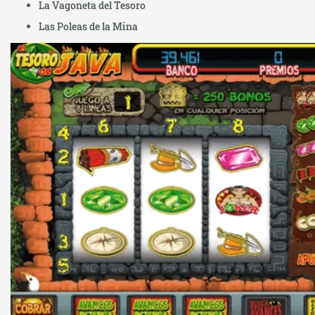
La Vagoneta del Tesoro
Las Poleas de la Mina