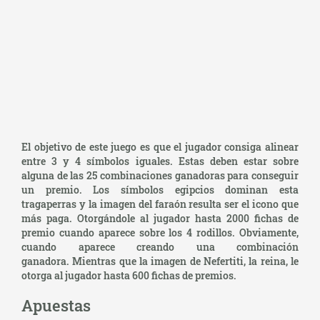
El objetivo de este juego es que el jugador consiga alinear
entre 3 y 4 símbolos iguales. Estas deben estar sobre
alguna de las 25 combinaciones ganadoras para conseguir
un premio. Los símbolos egipcios dominan esta
tragaperras y la imagen del faraón resulta ser el icono que
más paga. Otorgándole al jugador hasta 2000 fichas de
premio cuando aparece sobre los 4 rodillos. Obviamente,
cuando aparece creando una combinación
ganadora. Mientras que la imagen de Nefertiti, la reina, le
otorga al jugador hasta 600 fichas de premios.
Apuestas