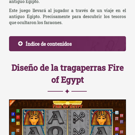
antiguo Egipto.
Este juego llevará al jugador a través de un viaje en el
antiguo Egipto. Precisamente para descubrir los tesoros
que ocultaron los faraones.
Índice de contenidos
Diseño de la tragaperras Fire
of Egypt