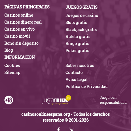
PÁGINAS PRINCIPALES
JUEGOS GRATIS
Casinos online
Juegos de casino
Casinos dinero real
Slots gratis
Casinos en vivo
Blackjack gratis
Casino movil
Ruleta gratis
Bono sin deposito
Bingo gratis
Blog
Poker gratis
INFORMACIÓN
Cookies
Sobre nosotros
Sitemap
Contacto
Aviso Legal
Política de Privacidad
Juega con
responsabilidad
casinosonlineespana.org - Todos los derechos
reservados © 2001-2026