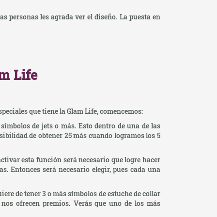
s personas les agrada ver el diseño. La puesta en
m Life
peciales que tiene la Glam Life, comencemos:
 símbolos de jets o más. Esto dentro de una de las
sibilidad de obtener 25 más cuando logramos los 5
tivar esta función será necesario que logre hacer
as. Entonces será necesario elegir, pues cada una
ere de tener 3 o más símbolos de estuche de collar
e nos ofrecen premios. Verás que uno de los más