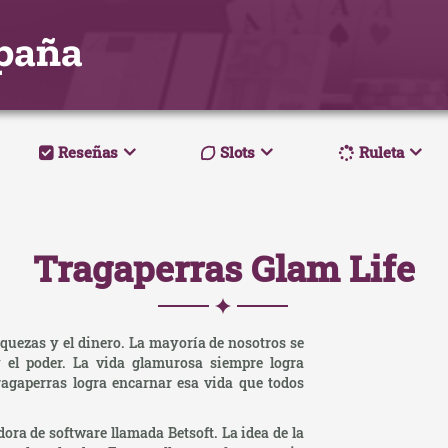
Reseñas
Slots
Ruleta
Tragaperras Glam Life
iquezas y el dinero. La mayoría de nosotros se
y el poder. La vida glamurosa siempre logra
tragaperras logra encarnar esa vida que todos
ora de software llamada Betsoft. La idea de la