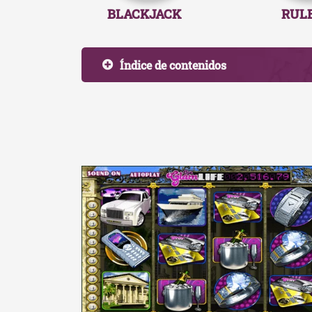
BLACKJACK
RUL
Índice de contenidos