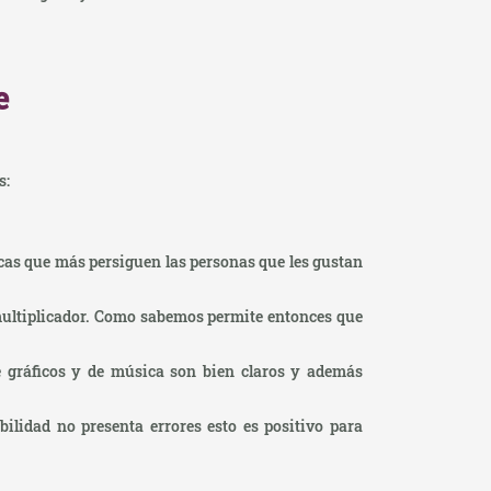
e
s:
icas que más persiguen las personas que les gustan
 multiplicador. Como sabemos permite entonces que
e gráficos y de música son bien claros y además
ilidad no presenta errores esto es positivo para