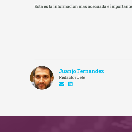
Esta es la información más adecuada e importante
Juanjo Fernandez
Redactor Jefe