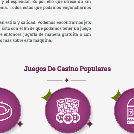
 y el esplendor. Es por ello que ofrece un sin
tema. Todos estos que podamos engancharnos
an estilo y calidad. Podemos encontrarnos jets
 Esto con el fin de que podamos tener un juego
e entonces jugarla de manera gratuita o con
ndo más sobre esta máquina.
Juegos De Casino Populares