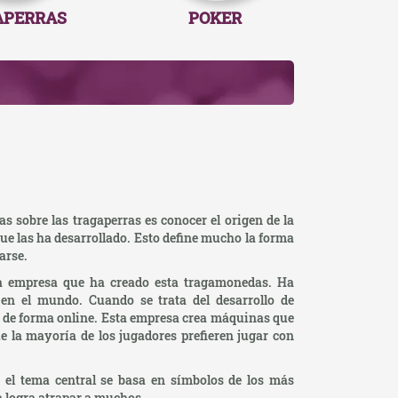
APERRAS
POKER
s sobre las tragaperras es conocer el origen de la
ue las ha desarrollado. Esto define mucho la forma
arse.
a empresa que ha creado esta tragamonedas. Ha
 en el mundo. Cuando se trata del desarrollo de
 de forma online. Esta empresa crea máquinas que
ue la mayoría de los jugadores prefieren jugar con
 el tema central se basa en símbolos de los más
a logra atrapar a muchos.