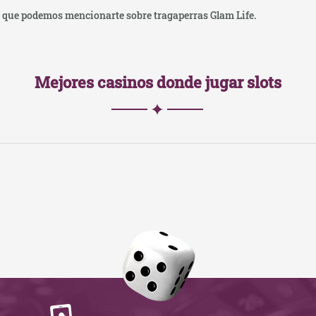
 que podemos mencionarte sobre tragaperras Glam Life.
Mejores casinos donde jugar slots