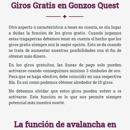
Giros Gratis en Gonzos Quest
Otro aspecto o característica a tener en cuenta, es sin lugar
a dudas la función de los giros gratis. Cuando jugamos
estas tragaperras debemos tener en cuenta el hecho que los
giros gratis siempre son la mejor opción. Esto se da cuando
se trata de aumentar nuestras posibilidades con el fin de
obtener más dinero.
En los giros gratuitos, las líneas de pago solo pueden
activarse cuando conseguimos mínimo 3 símbolos de oro.
Para que se haga efectivo, debe coincidir en una respectiva
fila. Es así como podemos obtener alrededor de 10 giros.
No debemos olvidar que estos giros pueden volver a re
activarse. Esta función es lo que nos permite siempre
potencial más nuestra suerte.
La función de avalancha en