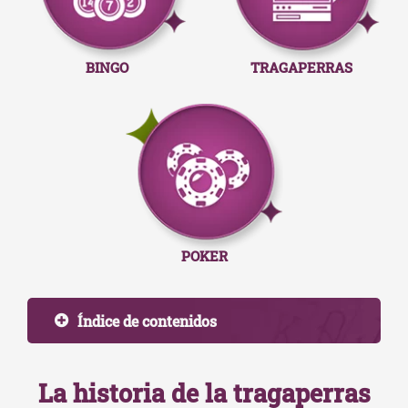
BINGO
TRAGAPERRAS
POKER
Índice de contenidos
La historia de la tragaperras