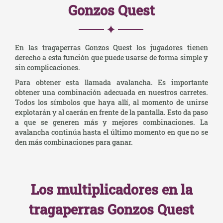
Gonzos Quest
En las tragaperras Gonzos Quest los jugadores tienen
derecho a esta función que puede usarse de forma simple y
sin complicaciones.
Para obtener esta llamada avalancha. Es importante
obtener una combinación adecuada en nuestros carretes.
Todos los símbolos que haya allí, al momento de unirse
explotarán y al caerán en frente de la pantalla. Esto da paso
a que se generen más y mejores combinaciones. La
avalancha continúa hasta el último momento en que no se
den más combinaciones para ganar.
Los multiplicadores en la
tragaperras Gonzos Quest