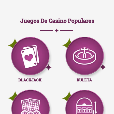
Juegos De Casino Populares
BLACKJACK
RULETA