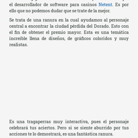
el desarrollador de software para casinos
Netent
. Es por
ello que no podemos dudar que se trate de la mejor.
Se trata de una ranura en la cual ayudamos al personaje
central a encontrar la ciudad pérdida del Dorado. Esto con
el fin de obtener el premio mayor. Esta es una temática
increíble llena de diseños, de gráficos coloridos y muy
realistas.
Es una tragaperras muy interactiva, pues el personaje
celebrará tus aciertos. Pero si se siente aburrido por tus
acciones te lo demostrará, es una fantástica ranura.