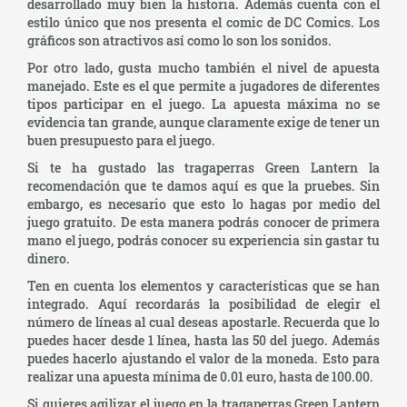
desarrollado muy bien la historia. Además cuenta con el
estilo único que nos presenta el comic de DC Comics. Los
gráficos son atractivos así como lo son los sonidos.
Por otro lado, gusta mucho también el nivel de apuesta
manejado. Este es el que permite a jugadores de diferentes
tipos participar en el juego. La apuesta máxima no se
evidencia tan grande, aunque claramente exige de tener un
buen presupuesto para el juego.
Si te ha gustado las tragaperras Green Lantern la
recomendación que te damos aquí es que la pruebes. Sin
embargo, es necesario que esto lo hagas por medio del
juego gratuito. De esta manera podrás conocer de primera
mano el juego, podrás conocer su experiencia sin gastar tu
dinero.
Ten en cuenta los elementos y características que se han
integrado. Aquí recordarás la posibilidad de elegir el
número de líneas al cual deseas apostarle. Recuerda que lo
puedes hacer desde 1 línea, hasta las 50 del juego. Además
puedes hacerlo ajustando el valor de la moneda. Esto para
realizar una apuesta mínima de 0.01 euro, hasta de 100.00.
Si quieres agilizar el juego en la tragaperras Green Lantern