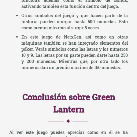
funciona además como el símbolo de Bonus,
activando también esta función dentro del juego.
Otros símbolos del juego y que hacen parte de la
historia pueden otorgar hasta 500 monedas. Esto
como premio máximo al surgir 5 veces.
En este juego de NetxGen, así como en otras
máquinas también se han integrado elementos del
póker. Verás símbolos como las letras y los números
10 y 9. Las letras por su parte pueden darte hasta 250
y 200 monedas. Mientras que, por otro lado los
números dan un premio máximo de 150 monedas.
Conclusión sobre Green
Lantern
Al ver este juego puedes apreciar como en él se ha