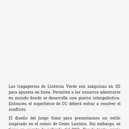
Las tragaperras de Linterna Verde son máquinas en 3D
para apuesta en línea. Permiten a los usuarios adentrarse
en mundo donde se desarrolla una guerra intergaláctica.
Entonces, el superhéroe de DC deberá entrar a resolver el
conflicto.
El diseño del juego tiene para presentarnos un estilo
inspirado en el comic de Green Lantern. Sin embargo, se