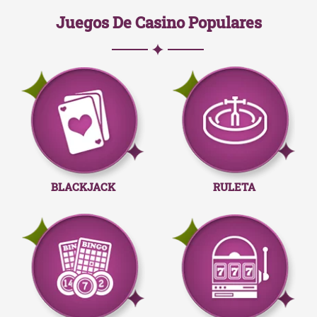
Juegos De Casino Populares
BLACKJACK
RULETA