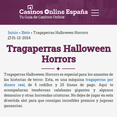
Inicio
»
Slots
»
Tragaperras Halloween Horrors
01-12-2024
Tragaperras Halloween
Horrors
Tragaperras Halloween Horrors es especial para los amantes de
las historias de terror. Esta, es una máquina
tragaperras por
dinero real
, de 5 rodillos y 25 líneas de pago. Aquí te
acompañaran tenebrosas calabazas gigantes y algunos
demonios y otras horrendas criaturas. No dejes de jugar en esta
divertida slot para que consigas increíbles premios y jugosas
ganancias.