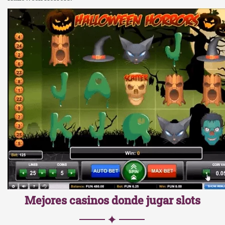
Mejores casinos donde jugar slots