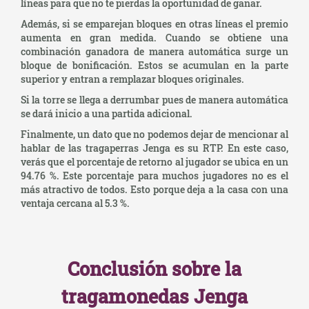
líneas para que no te pierdas la oportunidad de ganar.
Además, si se emparejan bloques en otras líneas el premio
aumenta en gran medida. Cuando se obtiene una
combinación ganadora de manera automática surge un
bloque de bonificación. Estos se acumulan en la parte
superior y entran a remplazar bloques originales.
Si la torre se llega a derrumbar pues de manera automática
se dará inicio a una partida adicional.
Finalmente, un dato que no podemos dejar de mencionar al
hablar de las tragaperras Jenga es su RTP. En este caso,
verás que el porcentaje de retorno al jugador se ubica en un
94.76 %. Este porcentaje para muchos jugadores no es el
más atractivo de todos. Esto porque deja a la casa con una
ventaja cercana al 5.3 %.
Conclusión sobre la
tragamonedas Jenga