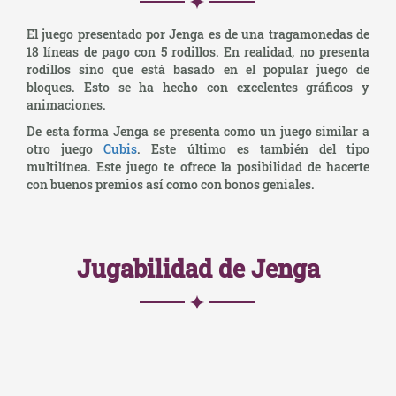
El juego presentado por Jenga es de una tragamonedas de
18 líneas de pago con 5 rodillos. En realidad, no presenta
rodillos sino que está basado en el popular juego de
bloques. Esto se ha hecho con excelentes gráficos y
animaciones.
De esta forma Jenga se presenta como un juego similar a
otro juego
Cubis
. Este último es también del tipo
multilínea. Este juego te ofrece la posibilidad de hacerte
con buenos premios así como con bonos geniales.
Jugabilidad de Jenga