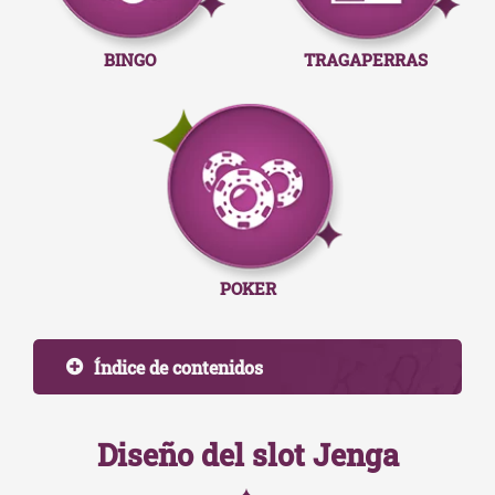
BINGO
TRAGAPERRAS
POKER
Índice de contenidos
Diseño del slot Jenga