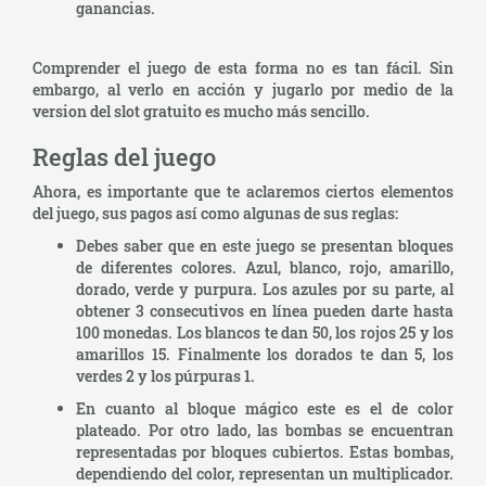
ganancias.
Comprender el juego de esta forma no es tan fácil. Sin
embargo, al verlo en acción y jugarlo por medio de la
version del slot gratuito es mucho más sencillo.
Reglas del juego
Ahora, es importante que te aclaremos ciertos elementos
del juego, sus pagos así como algunas de sus reglas:
Debes saber que en este juego se presentan bloques
de diferentes colores. Azul, blanco, rojo, amarillo,
dorado, verde y purpura. Los azules por su parte, al
obtener 3 consecutivos en línea pueden darte hasta
100 monedas. Los blancos te dan 50, los rojos 25 y los
amarillos 15. Finalmente los dorados te dan 5, los
verdes 2 y los púrpuras 1.
En cuanto al bloque mágico este es el de color
plateado. Por otro lado, las bombas se encuentran
representadas por bloques cubiertos. Estas bombas,
dependiendo del color, representan un multiplicador.