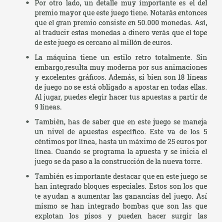
Por otro lado, un detalle muy importante es el del
premio mayor que este juego tiene. Notarás entonces
que el gran premio consiste en 50.000 monedas. Así,
al traducir estas monedas a dinero verás que el tope
de este juego es cercano al millón de euros.
La máquina tiene un estilo retro totalmente. Sin
embargo,resulta muy moderna por sus animaciones
y excelentes gráficos. Además, si bien son 18 líneas
de juego no se está obligado a apostar en todas ellas.
Al jugar, puedes elegir hacer tus apuestas a partir de
9 líneas.
También, has de saber que en este juego se maneja
un nivel de apuestas específico. Este va de los 5
céntimos por línea, hasta un máximo de 25 euros por
línea. Cuando se programa la apuesta y se inicia el
juego se da paso a la construcción de la nueva torre.
También es importante destacar que en este juego se
han integrado bloques especiales. Estos son los que
te ayudan a aumentar las ganancias del juego. Así
mismo se han integrado bombas que son las que
explotan los pisos y pueden hacer surgir las