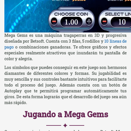
Mega Gems es una máquina tragaperras en 3D y progresiva
diseñada por Betsoft. Cuenta con 3 filas, 5 rodillos y
10 líneas de
pago
o combinaciones ganadoras. Te ofrece gráficos y efectos
especiales realmente atractivos que inundarán tu pantalla de
color y alegría.
Los símbolos que puedes conseguir en este juego son hermosos
diamantes de diferentes colores y formas. Su jugabilidad es
muy sencilla y sus controles bastante intuitivos para facilitarte
todo el proceso del juego. Además cuenta con un botón de
Autoplay que te permitirá programar automáticamente tus
giros. De esta forma lograrás que el desarrollo del juego sea aún
más rápido.
Jugando a Mega Gems