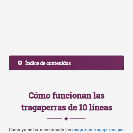
Índice de contenidos
Cómo funcionan las
tragaperras de 10 líneas
Como ya se ha mencionado las
máquinas tragaperras por