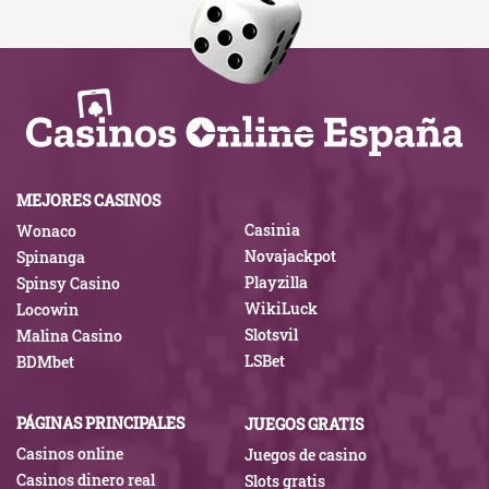
MEJORES CASINOS
Casinia
Wonaco
Novajackpot
Spinanga
Playzilla
Spinsy Casino
WikiLuck
Locowin
Slotsvil
Malina Casino
LSBet
BDMbet
PÁGINAS PRINCIPALES
JUEGOS GRATIS
Casinos online
Juegos de casino
Casinos dinero real
Slots gratis