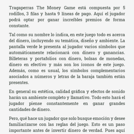
Tragaperras The Money Game está compuesta por 5
rodillos, 3 filas y hasta 9 líneas de pago. Aquí el jugador
podrá optar por ganar increíbles premios de forma
constante.
Tal como su nombre lo indica, en este juego todo es acerca
del dinero, incluyendo su temática, diseño y ambiente. La
pantalla verde le presenta al jugador varios símbolos que
automáticamente relacionará con dinero y ganancias.
Billeteras y portafolios con dinero, bolsas de monedas,
dinero en efectivo y más son los íconos de este juego.
Además, como es usual, los símbolos complementarios
asociados a números y letras de la baraja también están
presentes.
En general su estética, calidad gráfica y efectos de sonido
harán un ambiente completo y llamativo. Todo esto hará el
jugador piense constantemente en ganar grandes
cantidades de dinero.
Pero, qué hace un jugador que solo busque emoción y desee
familiarizarse con las reglas del juego. Esto es un paso
importante antes de invertir dinero de verdad. Pues aquí