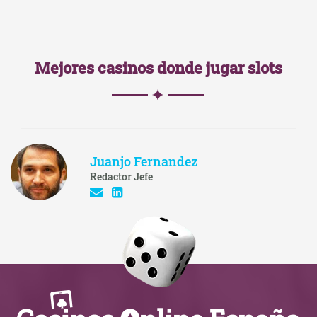
Mejores casinos donde jugar slots
Juanjo Fernandez
Redactor Jefe