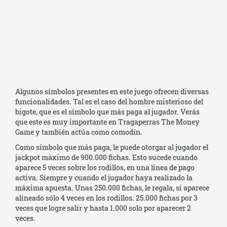
Algunos símbolos presentes en este juego ofrecen diversas
funcionalidades. Tal es el caso del hombre misterioso del
bigote, que es el símbolo que más paga al jugador. Verás
que este es muy importante en Tragaperras The Money
Game y también actúa como comodín.
Como símbolo que más paga, le puede otorgar al jugador el
jackpot máximo de 900.000 fichas. Esto sucede cuando
aparece 5 veces sobre los rodillos, en una línea de pago
activa. Siempre y cuando el jugador haya realizado la
máxima apuesta. Unas 250.000 fichas, le regala, si aparece
alineado sólo 4 veces en los rodillos. 25.000 fichas por 3
veces que logre salir y hasta 1.000 solo por aparecer 2
veces.