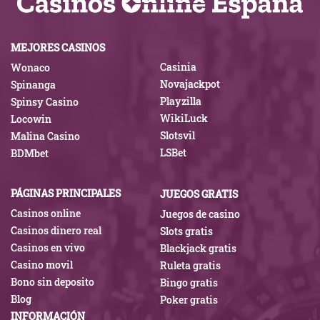
MEJORES CASINOS
Casinia
Wonaco
Novajackpot
Spinanga
Playzilla
Spinsy Casino
WikiLuck
Locowin
Slotsvil
Malina Casino
LSBet
BDMbet
PÁGINAS PRINCIPALES
JUEGOS GRATIS
Casinos online
Juegos de casino
Casinos dinero real
Slots gratis
Casinos en vivo
Blackjack gratis
Casino movil
Ruleta gratis
Bono sin deposito
Bingo gratis
Blog
Poker gratis
INFORMACIÓN