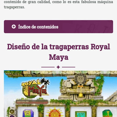
contenido de gran calidad, como lo es esta fabulosa máquina
tragaperras.
Índice de contenidos
Diseño de la tragaperras Royal
Maya