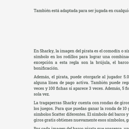
También está adaptada para ser jugada en cualquie
En Sharky, la imagen del pirata es el comodín o sí
símbolo en los rodillos para lograr una combina
excepción a esta regla son la brújula, el barc
bonificación.
Además, el pirata, puede otorgarle al jugador 5.
alguna línea de pago activa. También puede rega
veces y 100 fichas si aparece 3 veces. Además, 5 fi
sola vez.
La tragaperras Sharky cuenta con rondas de giros g
los juegos. Para que puedas ganar la ronda de 10 g
símbolos Scatter diferentes. El símbolo del barco y 
giros gratis obtienes nuevamente esos símbolos, ga
Por cada imagen del barco pirata que aparezca, un 