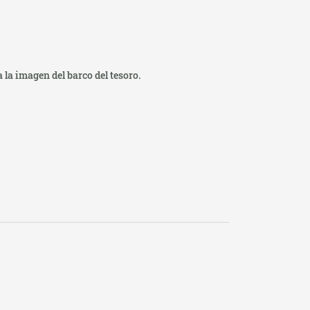
a la imagen del barco del tesoro.