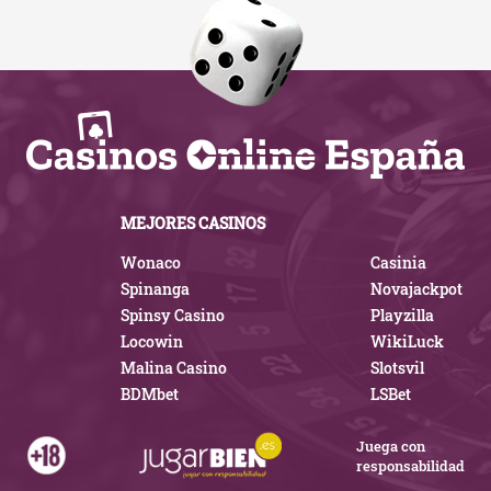
MEJORES CASINOS
Wonaco
Casinia
Spinanga
Novajackpot
Spinsy Casino
Playzilla
Locowin
WikiLuck
Malina Casino
Slotsvil
BDMbet
LSBet
Juega con
responsabilidad