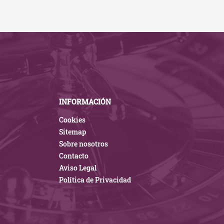
INFORMACIÓN
Cookies
Sitemap
Sobre nosotros
Contacto
Aviso Legal
Política de Privacidad