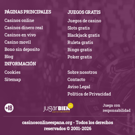
PÁGINAS PRINCIPALES
JUEGOS GRATIS
Casinos online
Juegos de casino
Casinos dinero real
Slots gratis
Casinos en vivo
Blackjack gratis
Casino movil
Ruleta gratis
Bono sin deposito
Bingo gratis
Blog
Poker gratis
INFORMACIÓN
Cookies
Sobre nosotros
Sitemap
Contacto
Aviso Legal
Política de Privacidad
Juega con
responsabilidad
casinosonlineespana.org - Todos los derechos
reservados © 2001-2026