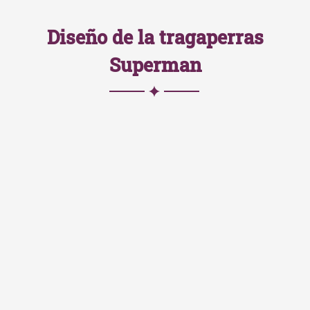
Diseño de la tragaperras
Superman