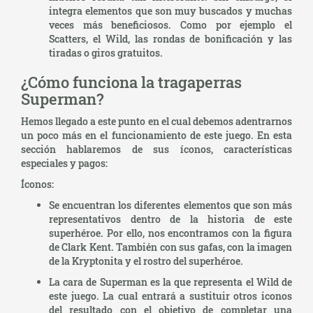
integra elementos que son muy buscados y muchas
veces más beneficiosos. Como por ejemplo el
Scatters, el Wild, las rondas de bonificación y las
tiradas o giros gratuitos.
¿Cómo funciona la tragaperras
Superman?
Hemos llegado a este punto en el cual debemos adentrarnos
un poco más en el funcionamiento de este juego. En esta
sección hablaremos de sus íconos, características
especiales y pagos:
Íconos:
Se encuentran los diferentes elementos que son más
representativos dentro de la historia de este
superhéroe. Por ello, nos encontramos con la figura
de Clark Kent. También con sus gafas, con la imagen
de la Kryptonita y el rostro del superhéroe.
La cara de Superman es la que representa el Wild de
este juego. La cual entrará a sustituir otros iconos
del resultado con el objetivo de completar una