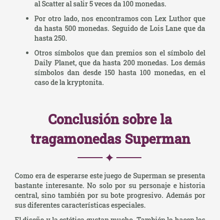
al Scatter al salir 5 veces da 100 monedas.
Por otro lado, nos encontramos con Lex Luthor que
da hasta 500 monedas. Seguido de Lois Lane que da
hasta 250.
Otros símbolos que dan premios son el símbolo del
Daily Planet, que da hasta 200 monedas. Los demás
símbolos dan desde 150 hasta 100 monedas, en el
caso de la kryptonita.
Conclusión sobre la
tragamonedas Superman
Como era de esperarse este juego de Superman se presenta
bastante interesante. No solo por su personaje e historia
central, sino también por su bote progresivo. Además por
sus diferentes características especiales.
El diseño y la estética gustan mucho. También lo hacen los