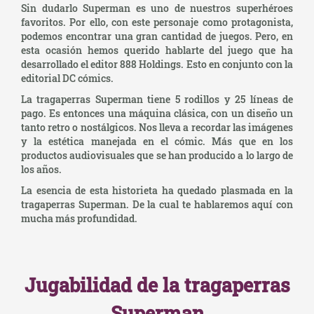
Sin dudarlo Superman es uno de nuestros superhéroes
favoritos. Por ello, con este personaje como protagonista,
podemos encontrar una gran cantidad de juegos. Pero, en
esta ocasión hemos querido hablarte del juego que ha
desarrollado el editor 888 Holdings. Esto en conjunto con la
editorial DC cómics.
La tragaperras Superman tiene 5 rodillos y 25 líneas de
pago. Es entonces una máquina clásica, con un diseño un
tanto retro o nostálgicos. Nos lleva a recordar las imágenes
y la estética manejada en el cómic. Más que en los
productos audiovisuales que se han producido a lo largo de
los años.
La esencia de esta historieta ha quedado plasmada en la
tragaperras Superman. De la cual te hablaremos aquí con
mucha más profundidad.
Jugabilidad de la tragaperras
Superman