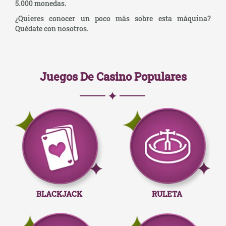
5.000 monedas.
¿Quieres conocer un poco más sobre esta máquina?
Quédate con nosotros.
Juegos De Casino Populares
BLACKJACK
RULETA