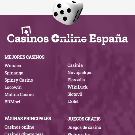
MEJORES CASINOS
Casinia
Wonaco
Novajackpot
Spinanga
Playzilla
Spinsy Casino
WikiLuck
Locowin
Slotsvil
Malina Casino
LSBet
BDMbet
PÁGINAS PRINCIPALES
JUEGOS GRATIS
Casinos online
Juegos de casino
Casinos dinero real
Slots gratis