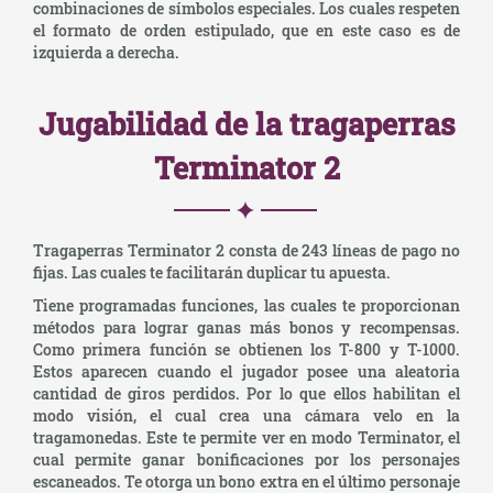
combinaciones de símbolos especiales. Los cuales respeten
el formato de orden estipulado, que en este caso es de
izquierda a derecha.
Jugabilidad de la tragaperras
Terminator 2
Tragaperras Terminator 2 consta de 243 líneas de pago no
fijas. Las cuales te facilitarán duplicar tu apuesta.
Tiene programadas funciones, las cuales te proporcionan
métodos para lograr ganas más bonos y recompensas.
Como primera función se obtienen los T-800 y T-1000.
Estos aparecen cuando el jugador posee una aleatoria
cantidad de giros perdidos. Por lo que ellos habilitan el
modo visión, el cual crea una cámara velo en la
tragamonedas. Este te permite ver en modo Terminator, el
cual permite ganar bonificaciones por los personajes
escaneados. Te otorga un bono extra en el último personaje