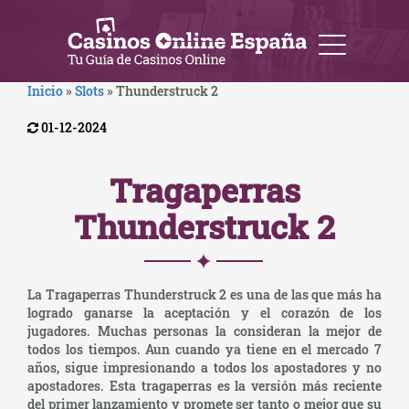
Inicio
»
Slots
»
Thunderstruck 2
01-12-2024
Tragaperras
Thunderstruck 2
La Tragaperras Thunderstruck 2 es una de las que más ha
logrado ganarse la aceptación y el corazón de los
jugadores. Muchas personas la consideran la mejor de
todos los tiempos. Aun cuando ya tiene en el mercado 7
años, sigue impresionando a todos los apostadores y no
apostadores. Esta tragaperras es la versión más reciente
del primer lanzamiento y promete ser tanto o mejor que su