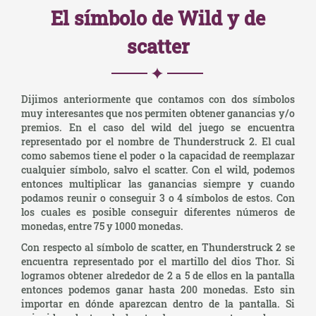
El símbolo de Wild y de
scatter
Dijimos anteriormente que contamos con dos símbolos
muy interesantes que nos permiten obtener ganancias y/o
premios. En el caso del wild del juego se encuentra
representado por el nombre de Thunderstruck 2. El cual
como sabemos tiene el poder o la capacidad de reemplazar
cualquier símbolo, salvo el scatter. Con el wild, podemos
entonces multiplicar las ganancias siempre y cuando
podamos reunir o conseguir 3 o 4 símbolos de estos. Con
los cuales es posible conseguir diferentes números de
monedas, entre 75 y 1000 monedas.
Con respecto al símbolo de scatter, en Thunderstruck 2 se
encuentra representado por el martillo del dios Thor. Si
logramos obtener alrededor de 2 a 5 de ellos en la pantalla
entonces podemos ganar hasta 200 monedas. Esto sin
importar en dónde aparezcan dentro de la pantalla. Si