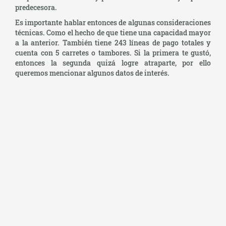
predecesora.
Es importante hablar entonces de algunas consideraciones
técnicas. Como el hecho de que tiene una capacidad mayor
a la anterior. También tiene 243 líneas de pago totales y
cuenta con 5 carretes o tambores. Si la primera te gustó,
entonces la segunda quizá logre atraparte, por ello
queremos mencionar algunos datos de interés.