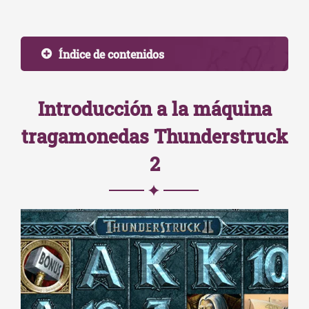
Índice de contenidos
Introducción a la máquina
tragamonedas Thunderstruck
2