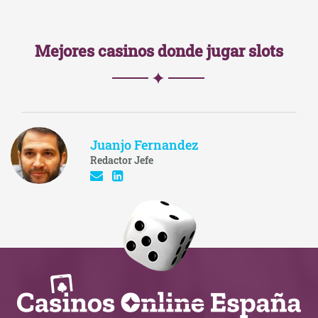
Mejores casinos donde jugar slots
Juanjo Fernandez
Redactor Jefe