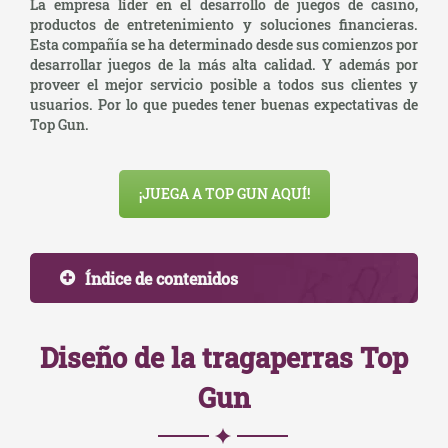
La empresa líder en el desarrollo de juegos de casino,
productos de entretenimiento y soluciones financieras.
Esta compañía se ha determinado desde sus comienzos por
desarrollar juegos de la más alta calidad. Y además por
proveer el mejor servicio posible a todos sus clientes y
usuarios. Por lo que puedes tener buenas expectativas de
Top Gun.
¡JUEGA A TOP GUN AQUÍ!
Índice de contenidos
Diseño de la tragaperras Top
Gun