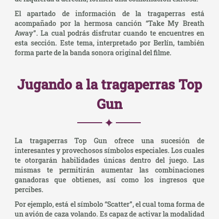
El apartado de información de la tragaperras está
acompañado por la hermosa canción “Take My Breath
Away”. La cual podrás disfrutar cuando te encuentres en
esta sección. Este tema, interpretado por Berlín, también
forma parte de la banda sonora original del filme.
Jugando a la tragaperras Top
Gun
La tragaperras Top Gun ofrece una sucesión de
interesantes y provechosos símbolos especiales. Los cuales
te otorgarán habilidades únicas dentro del juego. Las
mismas te permitirán aumentar las combinaciones
ganadoras que obtienes, así como los ingresos que
percibes.
Por ejemplo, está el símbolo “Scatter”, el cual toma forma de
un avión de caza volando. Es capaz de activar la modalidad