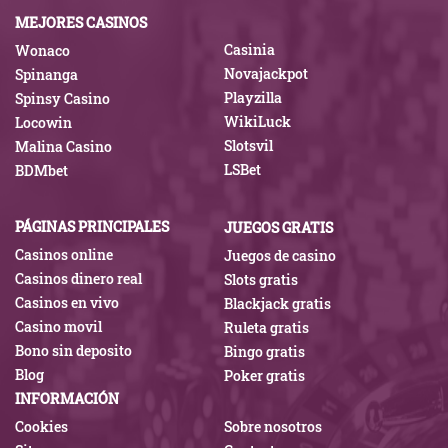
MEJORES CASINOS
Casinia
Wonaco
Novajackpot
Spinanga
Playzilla
Spinsy Casino
WikiLuck
Locowin
Slotsvil
Malina Casino
LSBet
BDMbet
PÁGINAS PRINCIPALES
JUEGOS GRATIS
Casinos online
Juegos de casino
Casinos dinero real
Slots gratis
Casinos en vivo
Blackjack gratis
Casino movil
Ruleta gratis
Bono sin deposito
Bingo gratis
Blog
Poker gratis
INFORMACIÓN
Cookies
Sobre nosotros