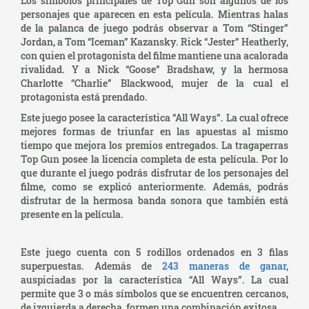
Los símbolos principales de Top Gun son algunos de los
personajes que aparecen en esta película. Mientras halas
de la palanca de juego podrás observar a Tom “Stinger”
Jordan, a Tom “Iceman” Kazansky. Rick “Jester” Heatherly,
con quien el protagonista del filme mantiene una acalorada
rivalidad. Y a Nick “Goose” Bradshaw, y la hermosa
Charlotte “Charlie” Blackwood, mujer de la cual el
protagonista está prendado.
Este juego posee la característica “All Ways”. La cual ofrece
mejores formas de triunfar en las apuestas al mismo
tiempo que mejora los premios entregados. La tragaperras
Top Gun posee la licencia completa de esta película. Por lo
que durante el juego podrás disfrutar de los personajes del
filme, como se explicó anteriormente. Además, podrás
disfrutar de la hermosa banda sonora que también está
presente en la película.
Este juego cuenta con 5 rodillos ordenados en 3 filas
superpuestas. Además de
243 maneras de ganar
,
auspiciadas por la característica “All Ways”. La cual
permite que 3 o más símbolos que se encuentren cercanos,
de izquierda a derecha, formen una combinación exitosa.