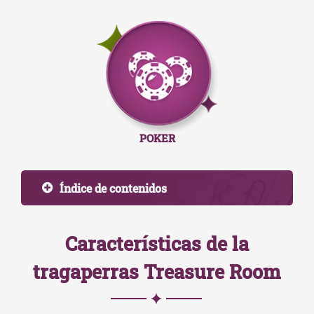
POKER
Índice de contenidos
Características de la
tragaperras Treasure Room