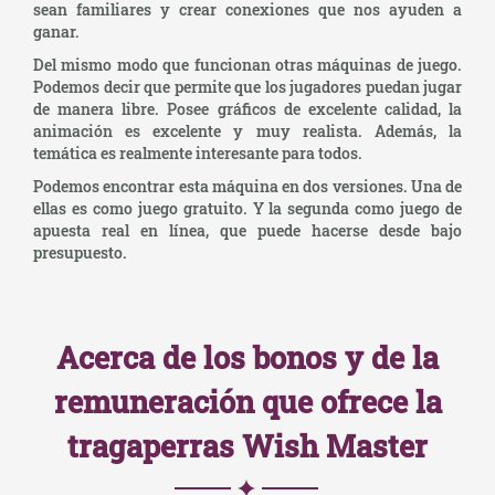
sean familiares y crear conexiones que nos ayuden a
ganar.
Del mismo modo que funcionan otras máquinas de juego.
Podemos decir que permite que los jugadores puedan jugar
de manera libre. Posee gráficos de excelente calidad, la
animación es excelente y muy realista. Además, la
temática es realmente interesante para todos.
Podemos encontrar esta máquina en dos versiones. Una de
ellas es como juego gratuito. Y la segunda como juego de
apuesta real en línea, que puede hacerse desde bajo
presupuesto.
Acerca de los bonos y de la
remuneración que ofrece la
tragaperras Wish Master