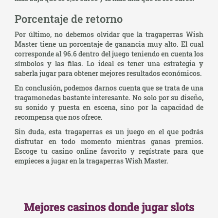
Porcentaje de retorno
Por último, no debemos olvidar que la tragaperras Wish
Master tiene un porcentaje de ganancia muy alto. El cual
corresponde al 96.6 dentro del juego teniendo en cuenta los
símbolos y las filas. Lo ideal es tener una estrategia y
saberla jugar para obtener mejores resultados económicos.
En conclusión, podemos darnos cuenta que se trata de una
tragamonedas bastante interesante. No solo por su diseño,
su sonido y puesta en escena, sino por la capacidad de
recompensa que nos ofrece.
Sin duda, esta tragaperras es un juego en el que podrás
disfrutar en todo momento mientras ganas premios.
Escoge tu casino online favorito y regístrate para que
empieces a jugar en la tragaperras Wish Master.
Mejores casinos donde jugar slots