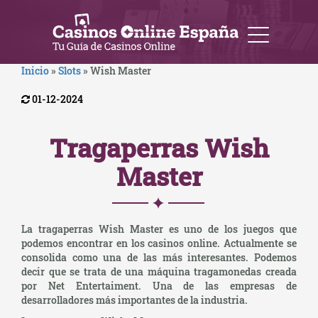
Inicio
»
Slots
»
Wish Master
01-12-2024
Tragaperras Wish
Master
La tragaperras Wish Master es uno de los juegos que
podemos encontrar en los casinos online. Actualmente se
consolida como una de las más interesantes. Podemos
decir que se trata de una máquina tragamonedas creada
por Net Entertaiment. Una de las empresas de
desarrolladores más importantes de la industria.