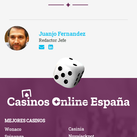
Juanjo Fernandez
Redactor Jefe
MEJORES CASINOS
Casinia
Wonaco
Novajackpot
Spinanga