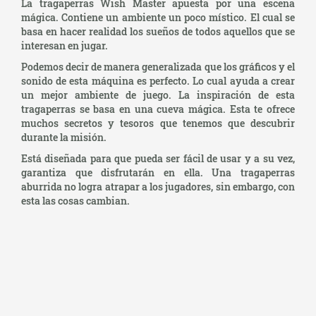
La tragaperras Wish Master apuesta por una escena
mágica. Contiene un ambiente un poco místico. El cual se
basa en hacer realidad los sueños de todos aquellos que se
interesan en jugar.
Podemos decir de manera generalizada que los gráficos y el
sonido de esta máquina es perfecto. Lo cual ayuda a crear
un mejor ambiente de juego. La inspiración de esta
tragaperras se basa en una cueva mágica. Esta te ofrece
muchos secretos y tesoros que tenemos que descubrir
durante la misión.
Está diseñada para que pueda ser fácil de usar y a su vez,
garantiza que disfrutarán en ella. Una tragaperras
aburrida no logra atrapar a los jugadores, sin embargo, con
esta las cosas cambian.