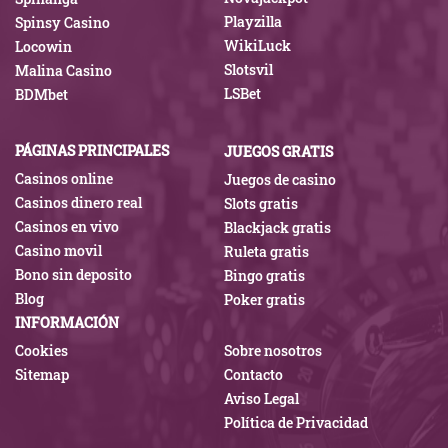
Playzilla
Spinsy Casino
WikiLuck
Locowin
Slotsvil
Malina Casino
LSBet
BDMbet
PÁGINAS PRINCIPALES
JUEGOS GRATIS
Casinos online
Juegos de casino
Casinos dinero real
Slots gratis
Casinos en vivo
Blackjack gratis
Casino movil
Ruleta gratis
Bono sin deposito
Bingo gratis
Blog
Poker gratis
INFORMACIÓN
Cookies
Sobre nosotros
Sitemap
Contacto
Aviso Legal
Política de Privacidad