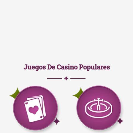
Juegos De Casino Populares