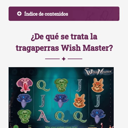
Índice de contenidos
¿De qué se trata la
tragaperras Wish Master?