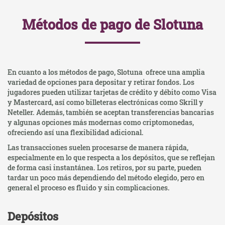
Métodos de pago de Slotuna
En cuanto a los métodos de pago, Slotuna ofrece una amplia
variedad de opciones para depositar y retirar fondos. Los
jugadores pueden utilizar tarjetas de crédito y débito como Visa
y Mastercard, así como billeteras electrónicas como Skrill y
Neteller. Además, también se aceptan transferencias bancarias
y algunas opciones más modernas como criptomonedas,
ofreciendo así una flexibilidad adicional.
Las transacciones suelen procesarse de manera rápida,
especialmente en lo que respecta a los depósitos, que se reflejan
de forma casi instantánea. Los retiros, por su parte, pueden
tardar un poco más dependiendo del método elegido, pero en
general el proceso es fluido y sin complicaciones.
Depósitos