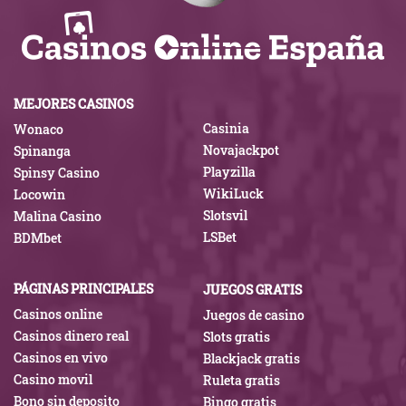
MEJORES CASINOS
Casinia
Wonaco
Novajackpot
Spinanga
Playzilla
Spinsy Casino
WikiLuck
Locowin
Slotsvil
Malina Casino
LSBet
BDMbet
PÁGINAS PRINCIPALES
JUEGOS GRATIS
Casinos online
Juegos de casino
Casinos dinero real
Slots gratis
Casinos en vivo
Blackjack gratis
Casino movil
Ruleta gratis
Bono sin deposito
Bingo gratis