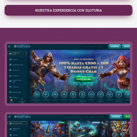
NUESTRA EXPERIENCIA CON SLOTUNA