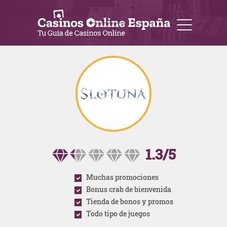
1.3/5
Muchas promociones
Bonus crab de bienvenida
Tienda de bonos y promos
Todo tipo de juegos