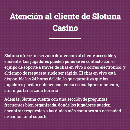
Atención al cliente de Slotuna
Casino
Slotuna ofrece un servicio de atención al cliente accesible y
eficiente. Los jugadores pueden ponerse en contacto con el
equipo de soporte a través de chat en vivo o correo electrónico, y
el tiempo de respuesta suele ser rápido. El chat en vivo está
disponible las 24 horas del día, lo que garantiza que los
jugadores puedan obtener asistencia en cualquier momento,
sin importar la zona horaria.
Además, Slotuna cuenta con una sección de preguntas
frecuentes bien organizada, donde los jugadores pueden
encontrar respuestas a las dudas más comunes sin necesidad
de contactar al soporte.