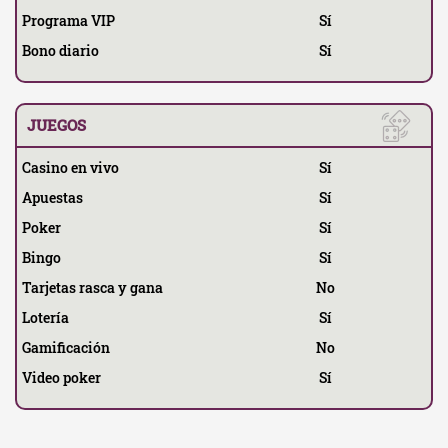
Programa VIP
Sí
Bono diario
Sí
JUEGOS
Casino en vivo
Sí
Apuestas
Sí
Poker
Sí
Bingo
Sí
Tarjetas rasca y gana
No
Lotería
Sí
Gamificación
No
Video poker
Sí