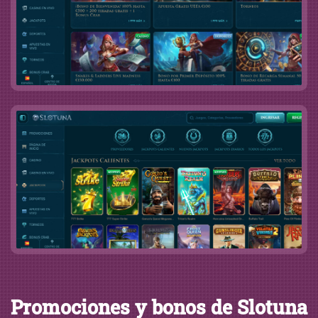
Promociones y bonos de Slotuna