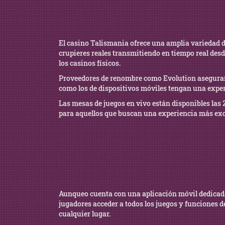
El casino Talismania ofrece una amplia variedad de
crupieres reales transmitiendo en tiempo real desd
los casinos físicos.
Proveedores de renombre como Evolution aseguran u
como los de dispositivos móviles tengan una expe
Las mesas de juegos en vivo están disponibles las
para aquellos que buscan una experiencia más exc
Aunqueo cuenta con una aplicación móvil dedicada, 
jugadores acceder a todos los juegos y funciones 
cualquier lugar.