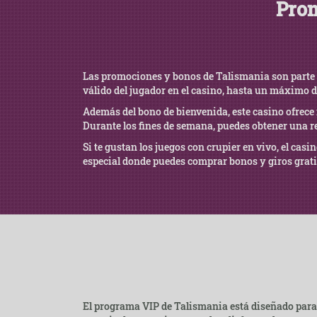
Prom
Las promociones y bonos de Talismania son parte d
válido del jugador en el casino, hasta un máximo 
Además del bono de bienvenida, este casino ofrece
Durante los fines de semana, puedes obtener una re
Si te gustan los juegos con crupier en vivo, el ca
especial donde puedes comprar bonos y giros grat
El programa VIP de Talismania está diseñado para r