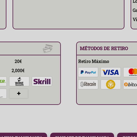
Lo
G
V
MÉTODOS DE RETIRO
20€
Retiro Máximo
2,000€