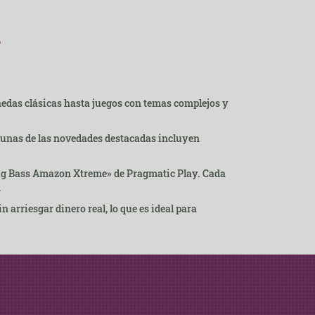
edas clásicas hasta juegos con temas complejos y
lgunas de las novedades destacadas incluyen
ig Bass Amazon Xtreme» de Pragmatic Play. Cada
.
 arriesgar dinero real, lo que es ideal para