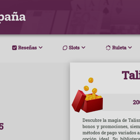
Reseñas
Slots
Ruleta
Tal
20
Descubre la magia de Tali
5
bonos y promociones, siemp
métodos de pago variados a
opción ideal. Su bibliotec