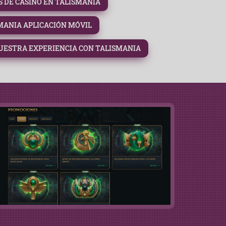
 DE CASINO EN TALISMANIA
MANIA APLICACIÓN MÓVIL
UESTRA EXPERIENCIA CON TALISMANIA