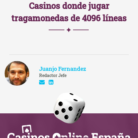
Casinos donde jugar
tragamonedas de 4096 líneas
Juanjo Fernandez
Redactor Jefe