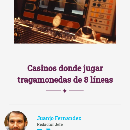
Casinos donde jugar
tragamonedas de 8 líneas
Juanjo Fernandez
Redactor Jefe