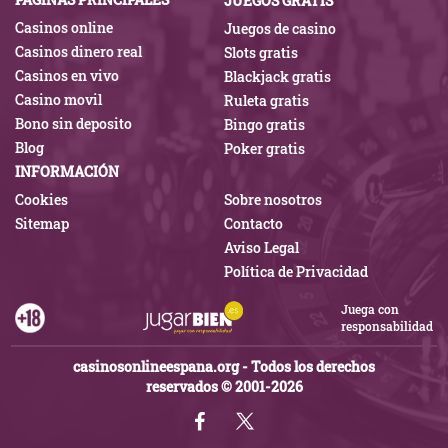
JUEGOS GRATIS
Casinos online
Juegos de casino
Casinos dinero real
Slots gratis
Casinos en vivo
Blackjack gratis
Casino movil
Ruleta gratis
Bono sin deposito
Bingo gratis
Blog
Poker gratis
INFORMACIÓN
Cookies
Sobre nosotros
Sitemap
Contacto
Aviso Legal
Política de Privacidad
Juega con
responsabilidad
casinosonlineespana.org - Todos los derechos
reservados © 2001-2026