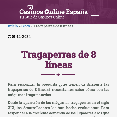
Inicio
»
Slots
»
Tragaperras de 8 líneas
01-12-2024
Tragaperras de 8
líneas
Para responder la pregunta ¿qué tienen de diferente las
tragaperras de 8 líneas? necesitamos saber cómo son las
máquinas tragamonedas.
Desde la aparición de las máquinas tragaperras en el siglo
XIX, los desarrolladores las han hecho evolucionar. Para
responder a la creciente demanda de los jugadores a los que