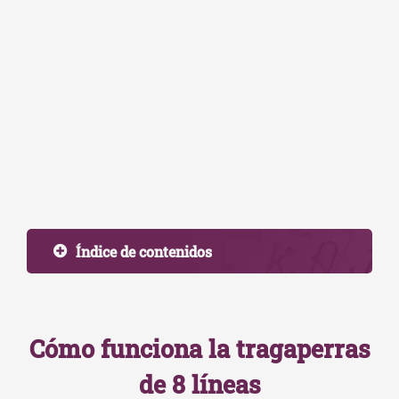
Índice de contenidos
Cómo funciona la tragaperras
de 8 líneas