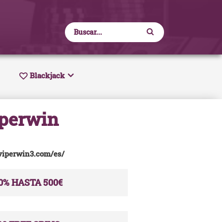
Blackjack
perwin
/viperwin3.com/es/
0% HASTA 500€