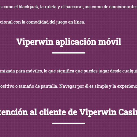
s como el blackjack, la ruleta y el baccarat, así como de emocionan
cional con la comodidad del juego en línea.
Viperwin aplicación móvil
mizada para móviles, lo que significa que puedes jugar desde cualq
positivo o tamaño de pantalla. Navegar por él es simple y la experien
tención al cliente de Viperwin Casi