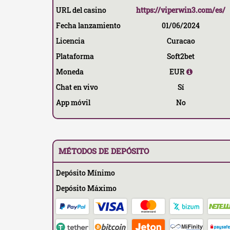
URL del casino
https://viperwin3.com/es/
Fecha lanzamiento
01/06/2024
Licencia
Curacao
Plataforma
Soft2bet
Moneda
EUR
Chat en vivo
Sí
App móvil
No
MÉTODOS DE DEPÓSITO
Depósito Mínimo
Depósito Máximo