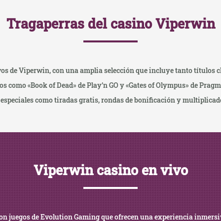
Tragaperras del casino Viperwin
s de Viperwin, con una amplia selección que incluye tanto títulos 
los como «Book of Dead» de Play’n GO y «Gates of Olympus» de Pragm
especiales como tiradas gratis, rondas de bonificación y multiplicad
Viperwin casino en vivo
 con juegos de Evolution Gaming que ofrecen una experiencia inmersi