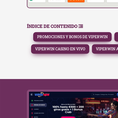
ÍNDICE DE CONTENIDO
PROMOCIONES Y BONOS DE VIPERWIN
VIPERWIN CASINO EN VIVO
VIPERWIN 