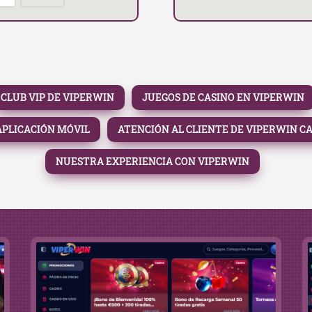
CLUB VIP DE VIPERWIN
JUEGOS DE CASINO EN VIPERWIN
APLICACIÓN MÓVIL
ATENCIÓN AL CLIENTE DE VIPERWIN C
NUESTRA EXPERIENCIA CON VIPERWIN