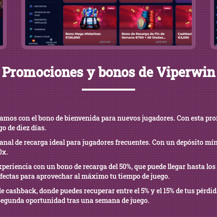
Promociones y bonos de Viperwin
mos con el bono de bienvenida para nuevos jugadores. Con esta pro
go de diez días.
l de recarga ideal para jugadores frecuentes. Con un depósito mínim
0x.
periencia con un bono de recarga del 50%, que puede llegar hasta los
perfectas para aprovechar al máximo tu tiempo de juego.
 cashback, donde puedes recuperar entre el 5% y el 15% de tus pérdi
segunda oportunidad tras una semana de juego.