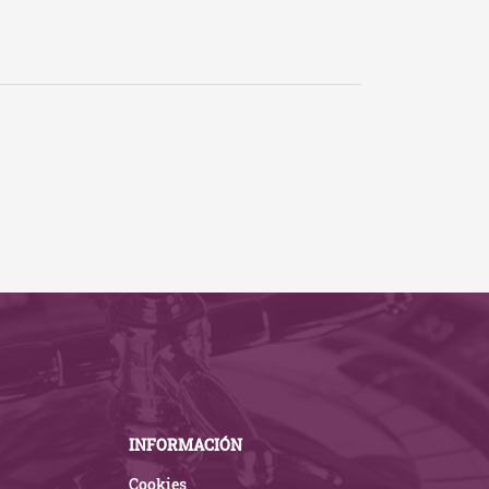
INFORMACIÓN
Cookies