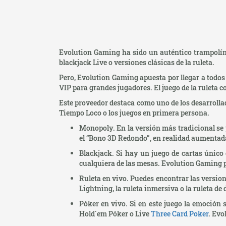
Evolution Gaming ha sido un auténtico trampolín 
blackjack Live o versiones clásicas de la ruleta.
Pero, Evolution Gaming apuesta por llegar a todos 
VIP para grandes jugadores. El juego de la ruleta c
Este proveedor destaca como uno de los desarrol
Tiempo Loco o los juegos en primera persona.
Monopoly. En la versión más tradicional se p
el “Bono 3D Redondo”, en realidad aumentad
Blackjack. Si hay un juego de cartas único e
cualquiera de las mesas. Evolution Gaming 
Ruleta en vivo. Puedes encontrar las versio
Lightning, la ruleta inmersiva o la ruleta de
Póker en vivo. Si en este juego la emoción
Hold´em Póker o Live
Three Card Poker
. Evo