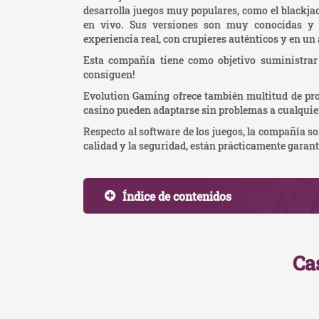
desarrolla juegos muy populares, como el blackjac
en vivo. Sus versiones son muy conocidas y a
experiencia real, con crupieres auténticos y en un
Esta compañía tiene como objetivo suministrar 
consiguen!
Evolution Gaming ofrece también multitud de pro
casino pueden adaptarse sin problemas a cualquie
Respecto al software de los juegos, la compañía s
calidad y la seguridad, están prácticamente garan
Índice de contenidos
Ca