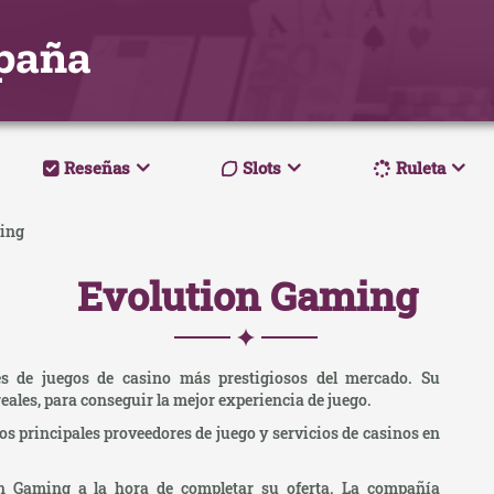
Reseñas
Slots
Ruleta
ing
Evolution Gaming
es de juegos de casino más prestigiosos del mercado. Su
reales, para conseguir la mejor experiencia de juego.
os principales proveedores de juego y servicios de casinos en
on Gaming a la hora de completar su oferta. La compañía