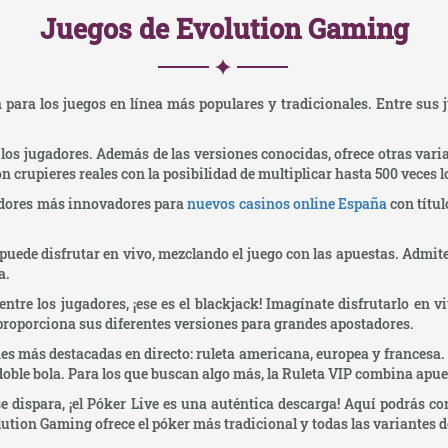
Juegos de Evolution Gaming
para los juegos en línea más populares y tradicionales. Entre sus 
los jugadores. Además de las versiones conocidas, ofrece otras varian
on crupieres reales con la posibilidad de multiplicar hasta 500 veces 
ladores más innovadores para
nuevos casinos online España
con títul
uede disfrutar en vivo, mezclando el juego con las apuestas. Admite l
a.
ntre los jugadores, ¡ese es el blackjack! Imagínate disfrutarlo en 
proporciona sus diferentes versiones para grandes apostadores.
nes más destacadas en directo: ruleta americana, europea y francesa.
 doble bola. Para los que buscan algo más, la Ruleta VIP combina apue
 se dispara, ¡el Póker Live es una auténtica descarga! Aquí podrás 
lution Gaming ofrece el póker más tradicional y todas las variantes de