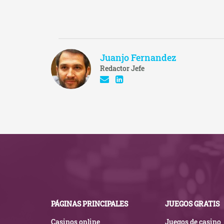
Juanjo Fernandez
Redactor Jefe
PÁGINAS PRINCIPALES
JUEGOS GRATIS
Casinos online
Juegos de casino