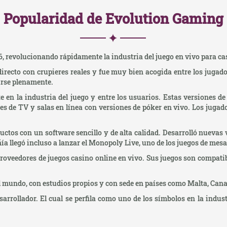
Popularidad de Evolution Gaming
 revolucionando rápidamente la industria del juego en vivo para ca
 directo con crupieres reales y fue muy bien acogida entre los jugad
irse plenamente.
 en la industria del juego y entre los usuarios. Estas versiones d
es de TV y salas en línea con versiones de póker en vivo. Los jugad
ductos con un software sencillo y de alta calidad. Desarrolló nuevas
ía llegó incluso a lanzar el Monopoly Live, uno de los juegos de mes
roveedores de juegos casino online en vivo. Sus juegos son compatibl
el mundo, con estudios propios y con sede en países como Malta, Can
rrollador. El cual se perfila como uno de los símbolos en la indust