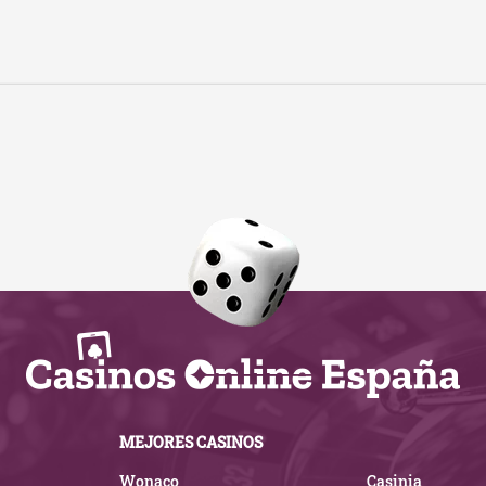
MEJORES CASINOS
Wonaco
Casinia