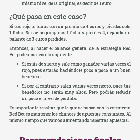
mismo nivel de la original, es decir de 1 euro.
¿Qué pasa en este caso?
Si cae rojo te harás con un premio de 4 euros y pierdes solo
1 ficha. Si cae negro ganas 1 ficha y pierdes 4, dejando un
balance de 3 euros perdidos.
Entonces, al hacer el balance general de la estrategia Red
Bet podemos decir lo siguiente:
Si estás de suerte y sale como ganador varias veces el
rojo, pues estarás haciéndote poco a poco a un buen
beneficio.
Si por el contrario salen varias veces negro, pues tus
beneficios no serán muy altos. Pero podrás reducir
un poco el nivel de pérdida.
Es importante resaltar que lo que se busca con la estrategia
Red Bet es mantener los chances de apuestas constantes. Al
mismo tiempo que vamos aumentando nuestras apuestas.