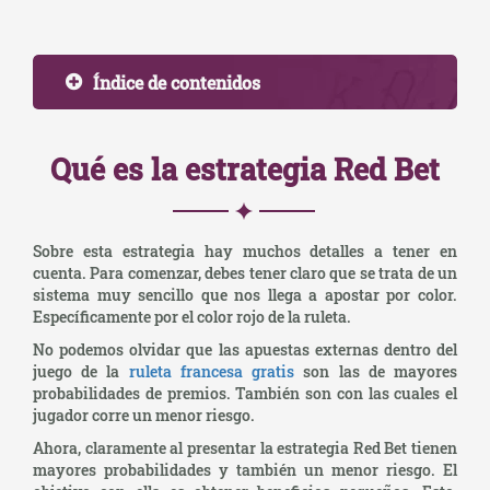
Índice de contenidos
Qué es la estrategia Red Bet
Sobre esta estrategia hay muchos detalles a tener en
cuenta. Para comenzar, debes tener claro que se trata de un
sistema muy sencillo que nos llega a apostar por color.
Específicamente por el color rojo de la ruleta.
No podemos olvidar que las apuestas externas dentro del
juego de la
ruleta francesa gratis
son las de mayores
probabilidades de premios. También son con las cuales el
jugador corre un menor riesgo.
Ahora, claramente al presentar la estrategia Red Bet tienen
mayores probabilidades y también un menor riesgo. El