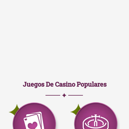
Juegos De Casino Populares