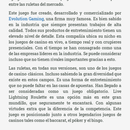
entre las ruletas del mercado.
Este juego fue creado, desarrollado y comercializado por
Evolution Gaming
, una firma muy famosa. Es bien sabido
en la industria que siempre presentan trabajos de alta
calidad. Todos sus productos de entretenimiento tienen un
elevado nivel de detalle. Esta compañía ubica su nicho en
los juegos de casino en vivo, a tiempo real y con crupieres
presenciales. Con el tiempo se han consagrado como una
de las empresas líderes en la industria. Se puede considerar
incluso que no tienen rivales importantes gracias a esto.
Las ruletas, en todas sus versiones, son uno de los juegos
de casino clásicos. Incluso sabiendo la gran diversidad que
existe en estos campos. Es una forma de entretenimiento
que no puede faltar en las casas de apuestas. Han llegado a
ser consideradas como un juego obligatorio. Live
Lightning Roulette es una opción más en este gran
mundillo, que seguramente te encantará. Con algunas
virtudes extra que la diferencia de la competencia. Este
juego es posicionado junto a otros legendarios juegos de
casinos tales como el baccarat, el póker y el bingo.