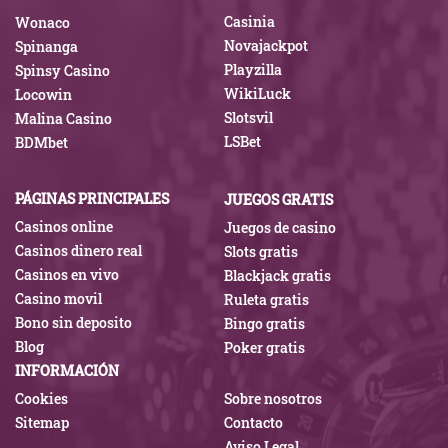
Casinia
Wonaco
Novajackpot
Spinanga
Playzilla
Spinsy Casino
WikiLuck
Locowin
Slotsvil
Malina Casino
LSBet
BDMbet
PÁGINAS PRINCIPALES
JUEGOS GRATIS
Casinos online
Juegos de casino
Casinos dinero real
Slots gratis
Casinos en vivo
Blackjack gratis
Casino movil
Ruleta gratis
Bono sin deposito
Bingo gratis
Blog
Poker gratis
INFORMACIÓN
Cookies
Sobre nosotros
Sitemap
Contacto
Aviso Legal