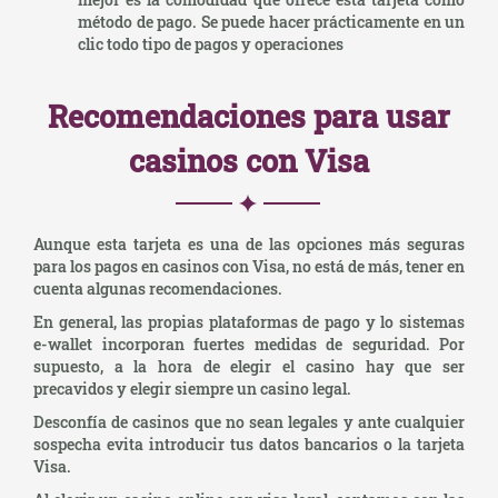
método de pago. Se puede hacer prácticamente en un
clic todo tipo de pagos y operaciones
Recomendaciones para usar
casinos con Visa
Aunque esta tarjeta es una de las opciones más seguras
para los pagos en casinos con Visa, no está de más, tener en
cuenta algunas recomendaciones.
En general, las propias plataformas de pago y lo sistemas
e-wallet incorporan fuertes medidas de seguridad. Por
supuesto, a la hora de elegir el casino hay que ser
precavidos y elegir siempre un casino legal.
Desconfía de casinos que no sean legales y ante cualquier
sospecha evita introducir tus datos bancarios o la tarjeta
Visa.