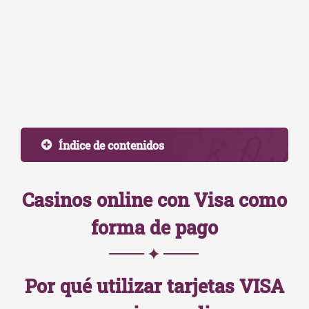
Índice de contenidos
Casinos online con Visa como
forma de pago
Por qué utilizar tarjetas VISA