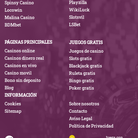
Playzilla
Spinsy Casino
WikiLuck
Locowin
Slotsvil
Malina Casino
LSBet
BDMbet
PÁGINAS PRINCIPALES
JUEGOS GRATIS
Casinos online
Juegos de casino
Casinos dinero real
Slots gratis
Casinos en vivo
Blackjack gratis
Casino movil
Ruleta gratis
Bono sin deposito
Bingo gratis
Blog
Poker gratis
INFORMACIÓN
Cookies
Sobre nosotros
Sitemap
Contacto
Aviso Legal
Política de Privacidad
Juega con