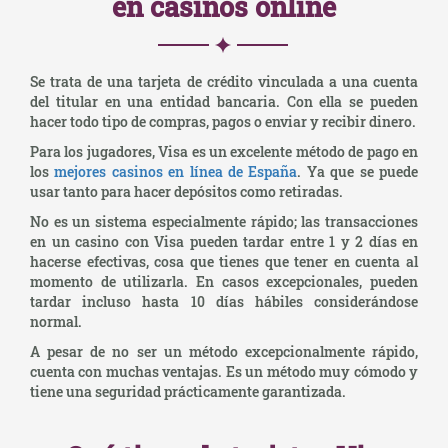
en casinos online
Se trata de una tarjeta de crédito vinculada a una cuenta
del titular en una entidad bancaria. Con ella se pueden
hacer todo tipo de compras, pagos o enviar y recibir dinero.
Para los jugadores, Visa es un excelente método de pago en
los
mejores casinos en línea de España
. Ya que se puede
usar tanto para hacer depósitos como retiradas.
No es un sistema especialmente rápido; las transacciones
en un casino con Visa pueden tardar entre 1 y 2 días en
hacerse efectivas, cosa que tienes que tener en cuenta al
momento de utilizarla. En casos excepcionales, pueden
tardar incluso hasta 10 días hábiles considerándose
normal.
A pesar de no ser un método excepcionalmente rápido,
cuenta con muchas ventajas. Es un método muy cómodo y
tiene una seguridad prácticamente garantizada.