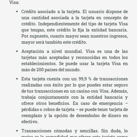
Visa:
Crédito asociado a la tarjeta. El usuario dispone de
una cantidad asociada a la tarjeta en concepto de
crédito. Independientemente del tipo de tarjeta Visa
que tengas, este crédito lo fija la entidad bancaria.
Por supuesto, cuanto mayor sean nuestros ingresos,
mayor será también este crédito.
Aceptación a nivel mundial. Visa es una de las
tarjetas más aceptadas y reconocidas en todos los
establecimientos. Se puede usar la tarjeta Visa en
más de 200 países del mundo.
Esta tarjeta cuenta con un 99,9 % de transacciones
realizadas con éxito por lo que puedes estar seguro
de tus transacciones en un casino con Visa. Además,
trabaja conjuntamente con la entidad bancaria y
ofrece otros beneficios. En caso de emergencia –
pérdidas o robos de tarjeta – se puede tener tarjeta de
reemplazo y la opción de desembolso de dinero en
efectivo.
Transacciones cómodas y sencillas. Sin duda, lo
mejor es la comodidad que ofrece esta tarjeta como