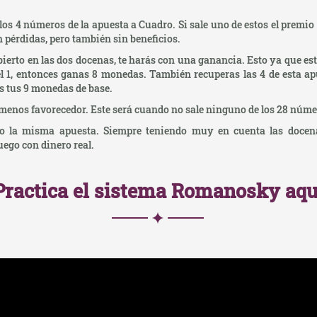
os 4 números de la apuesta a Cuadro. Si sale uno de estos el premio 
pérdidas, pero también sin beneficios.
ierto en las dos docenas, te harás con una ganancia. Esto ya que esta
1, entonces ganas 8 monedas. También recuperas las 4 de esta apues
s tus 9 monedas de base.
l menos favorecedor. Este será cuando no sale ninguno de los 28 núme
ndo la misma apuesta. Siempre teniendo muy en cuenta las doce
ego con dinero real.
Practica el sistema Romanosky aqu