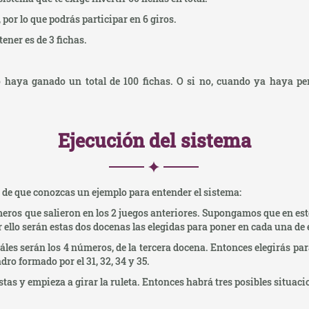
 por lo que podrás participar en 6 giros.
ener es de 3 fichas.
o haya ganado un total de 100 fichas. O si no, cuando ya haya per
Ejecución del sistema
 de que conozcas un ejemplo para entender el sistema:
eros que salieron en los 2 juegos anteriores. Supongamos que en este 
ello serán estas dos docenas las elegidas para poner en cada una de el
áles serán los 4 números, de la tercera docena. Entonces elegirás pa
ro formado por el 31, 32, 34 y 35.
estas y empieza a girar la ruleta. Entonces habrá tres posibles situaci