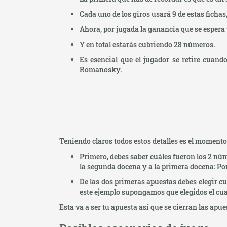
Cada uno de los giros usará 9 de estas fichas,
Ahora, por jugada la ganancia que se espera t
Y en total estarás cubriendo 28 números.
Es esencial que el jugador se retire cuand
Romanosky.
Teniendo claros todos estos detalles es el momento
Primero, debes saber cuáles fueron los 2 núm
la segunda docena y a la primera docena: Por 
De las dos primeras apuestas debes elegir cu
este ejemplo supongamos que elegidos el cuad
Esta va a ser tu apuesta así que se cierran las apu