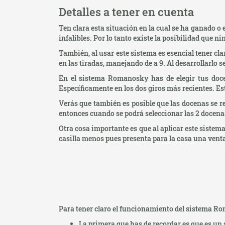
Detalles a tener en cuenta
Ten clara esta situación en la cual se ha ganado o
infalibles. Por lo tanto existe la posibilidad que 
También, al usar este sistema es esencial tener cl
en las tiradas, manejando de a 9. Al desarrollarlo 
En el sistema Romanosky has de elegir tus doce
Específicamente en los dos giros más recientes. Est
Verás que también es posible que las docenas se r
entonces cuando se podrá seleccionar las 2 docenas
Otra cosa importante es que al aplicar este sistema e
casilla menos pues presenta para la casa una vent
Para tener claro el funcionamiento del sistema R
La primera que has de recordar es que es un s