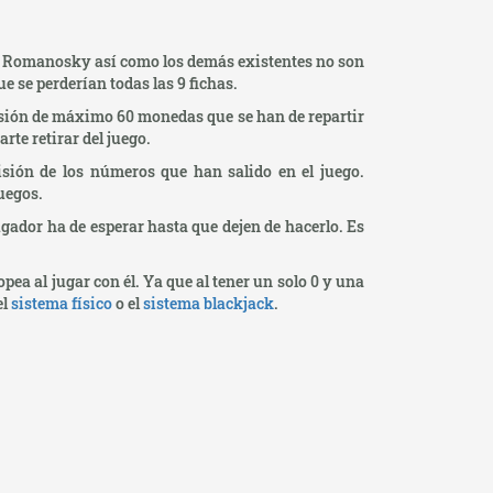
tema Romanosky así como los demás existentes no son
e se perderían todas las 9 fichas.
versión de máximo 60 monedas que se han de repartir
rte retirar del juego.
sión de los números que han salido en el juego.
juegos.
gador ha de esperar hasta que dejen de hacerlo. Es
ropea al jugar con él. Ya que al tener un solo 0 y una
el
sistema físico
o el
sistema blackjack
.