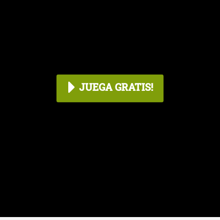
JUEGA GRATIS!