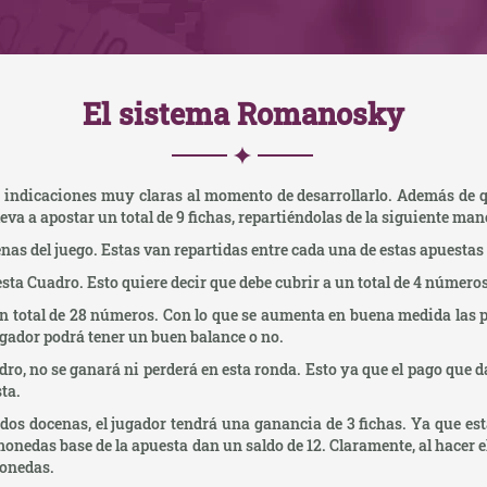
El sistema Romanosky
 indicaciones muy claras al momento de desarrollarlo. Además de 
lleva a apostar un total de 9 fichas, repartiéndolas de la siguiente man
enas del juego. Estas van repartidas entre cada una de estas apuestas 
esta Cuadro. Esto quiere decir que debe cubrir a un total de 4 números
 un total de 28 números. Con lo que se aumenta en buena medida las 
jugador podrá tener un buen balance o no.
dro, no se ganará ni perderá en esta ronda. Esto ya que el pago que da
ta.
dos docenas, el jugador tendrá una ganancia de 3 fichas. Ya que est
monedas base de la apuesta dan un saldo de 12. Claramente, al hacer
monedas.