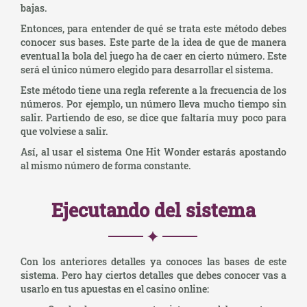
bajas.
Entonces, para entender de qué se trata este método debes
conocer sus bases. Este parte de la idea de que de manera
eventual la bola del juego ha de caer en cierto número. Este
será el único número elegido para desarrollar el sistema.
Este método tiene una regla referente a la frecuencia de los
números. Por ejemplo, un número lleva mucho tiempo sin
salir. Partiendo de eso, se dice que faltaría muy poco para
que volviese a salir.
Así, al usar el sistema One Hit Wonder estarás apostando
al mismo número de forma constante.
Ejecutando del sistema
Con los anteriores detalles ya conoces las bases de este
sistema. Pero hay ciertos detalles que debes conocer vas a
usarlo en tus apuestas en el casino online: