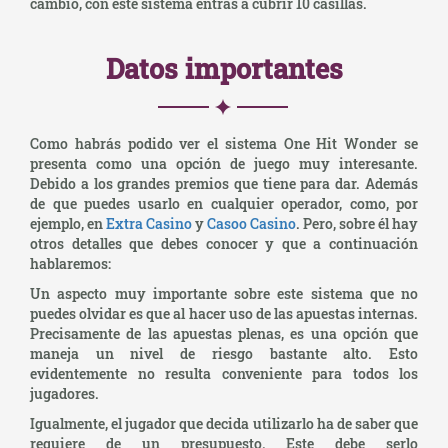
cambio, con este sistema entras a cubrir 10 casillas.
Datos importantes
Como habrás podido ver el sistema One Hit Wonder se
presenta como una opción de juego muy interesante.
Debido a los grandes premios que tiene para dar. Además
de que puedes usarlo en cualquier operador, como, por
ejemplo, en
Extra Casino
y
Casoo Casino
. Pero, sobre él hay
otros detalles que debes conocer y que a continuación
hablaremos:
Un aspecto muy importante sobre este sistema que no
puedes olvidar es que al hacer uso de las apuestas internas.
Precisamente de las apuestas plenas, es una opción que
maneja un nivel de riesgo bastante alto. Esto
evidentemente no resulta conveniente para todos los
jugadores.
Igualmente, el jugador que decida utilizarlo ha de saber que
requiere de un presupuesto. Este debe serlo