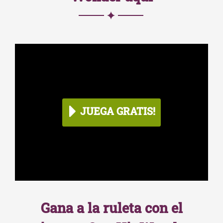
JUEGA GRATIS!
Gana a la ruleta con el