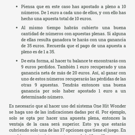
Piensa que en este caso has apostado a pleno a 10
números. De 1 euro a cada uno de ellos, y con ello has
hecho una apuesta total de 10 euros.
Al mismo tiempo habrás cubierto una buena
cantidad de números con apuestas plenas. Si alguna
de ellas resulta ganadora te harás con una ganancia
de 35 euros. Recuerda que el pago de una apuesta a
pleno es de 1 a 35.
De esta forma, al hacer tu balance te encontrarás con
9 euros perdidos. También 1 euro recuperado y una
ganancia neta de más de 20 euros. Así, al ganar con
uno de estos números recuperarás las pérdidas de las
otras 9 apuestas. Tendrás entonces una buena
ganancia por solo haber apostado 1 euro a un
determinado número.
Es necesario que al hacer uso del sistema One Hit Wonder
se haga uso de las indicaciones dadas por él. Por ejemplo,
solo se opta por hacer una apuesta plena, entonces la
ventaja de la casa será superior. Esto ya que estarás
cubriendo solo una de las 37 opciones que tiene el juego. En