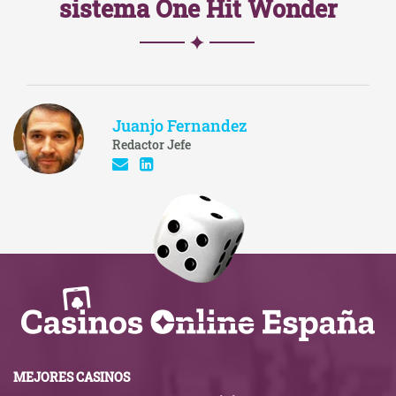
sistema One Hit Wonder
Juanjo Fernandez
Redactor Jefe
MEJORES CASINOS