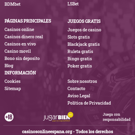
LSBet
BDMbet
PÁGINAS PRINCIPALES
JUEGOS GRATIS
Casinos online
Juegos de casino
Casinos dinero real
Slots gratis
Casinos en vivo
Blackjack gratis
Casino movil
Ruleta gratis
Bono sin deposito
Bingo gratis
Blog
Poker gratis
INFORMACIÓN
Cookies
Sobre nosotros
Sitemap
Contacto
Aviso Legal
Política de Privacidad
Juega con
responsabilidad
casinosonlineespana.org - Todos los derechos