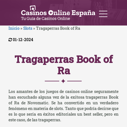
Inicio
»
Slots
»
Tragaperras Book of Ra
01-12-2024
Tragaperras Book of
Ra
Los amantes de los juegos de casinos online seguramente
han escuchado alguna vez de la exitosa tragaperras Book
of Ra de Novomatic. Se ha convertido en un verdadero
fenómeno en materia de slots. Tanto que podría decirse que
es lo que sería en éxitos editoriales un best seller, pero en
este caso, de las tragaperras.