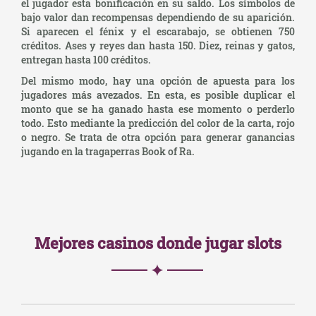
el jugador esta bonificación en su saldo. Los símbolos de
bajo valor dan recompensas dependiendo de su aparición.
Si aparecen el fénix y el escarabajo, se obtienen 750
créditos. Ases y reyes dan hasta 150. Diez, reinas y gatos,
entregan hasta 100 créditos.
Del mismo modo, hay una opción de apuesta para los
jugadores más avezados. En esta, es posible duplicar el
monto que se ha ganado hasta ese momento o perderlo
todo. Esto mediante la predicción del color de la carta, rojo
o negro. Se trata de otra opción para generar ganancias
jugando en la tragaperras Book of Ra.
Mejores casinos donde jugar slots