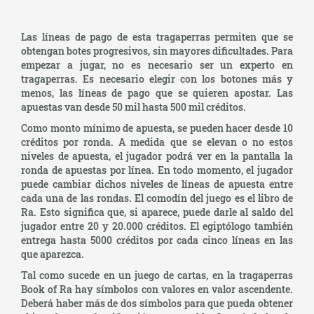
Las líneas de pago de esta tragaperras permiten que se
obtengan botes progresivos, sin mayores dificultades. Para
empezar a jugar, no es necesario ser un experto en
tragaperras. Es necesario elegir con los botones más y
menos, las líneas de pago que se quieren apostar. Las
apuestas van desde 50 mil hasta 500 mil créditos.
Como monto mínimo de apuesta, se pueden hacer desde 10
créditos por ronda. A medida que se elevan o no estos
niveles de apuesta, el jugador podrá ver en la pantalla la
ronda de apuestas por línea. En todo momento, el jugador
puede cambiar dichos niveles de líneas de apuesta entre
cada una de las rondas. El comodín del juego es el libro de
Ra. Esto significa que, si aparece, puede darle al saldo del
jugador entre 20 y 20.000 créditos. El egiptólogo también
entrega hasta 5000 créditos por cada cinco líneas en las
que aparezca.
Tal como sucede en un juego de cartas, en la tragaperras
Book of Ra hay símbolos con valores en valor ascendente.
Deberá haber más de dos símbolos para que pueda obtener