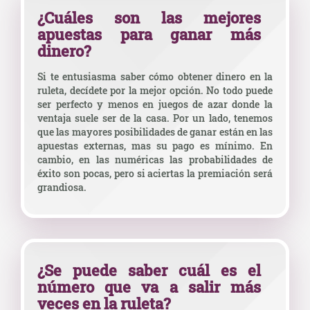
¿Cuáles son las mejores
apuestas para ganar más
dinero?
Si te entusiasma saber cómo obtener dinero en la
ruleta, decídete por la mejor opción. No todo puede
ser perfecto y menos en juegos de azar donde la
ventaja suele ser de la casa. Por un lado, tenemos
que las mayores posibilidades de ganar están en las
apuestas externas, mas su pago es mínimo. En
cambio, en las numéricas las probabilidades de
éxito son pocas, pero si aciertas la premiación será
grandiosa.
¿Se puede saber cuál es el
número que va a salir más
veces en la ruleta?