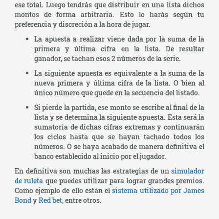
ese total. Luego tendrás que distribuir en una lista dichos
montos de forma arbitraria. Esto lo harás según tu
preferencia y discreción a la hora de jugar.
La apuesta a realizar viene dada por la suma de la
primera y última cifra en la lista. De resultar
ganador, se tachan esos 2 números de la serie.
La siguiente apuesta es equivalente a la suma de la
nueva primera y última cifra de la lista. O bien al
único número que quede en la secuencia del listado.
Si pierde la partida, ese monto se escribe al final de la
lista y se determina la siguiente apuesta. Esta será la
sumatoria de dichas cifras extremas y continuarán
los ciclos hasta que se hayan tachado todos los
números. O se haya acabado de manera definitiva el
banco establecido al inicio por el jugador.
En definitiva son muchas las estrategias de un
simulador
de ruleta
que puedes utilizar para lograr grandes premios.
Como ejemplo de ello están el
sistema utilizado por James
Bond
y
Red bet
, entre otros.