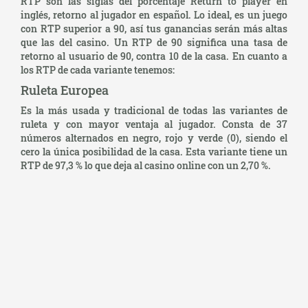
RTP son las siglas del porcentaje Return to player en
inglés, retorno al jugador en español. Lo ideal, es un juego
con RTP superior a 90, así tus ganancias serán más altas
que las del casino. Un RTP de 90 significa una tasa de
retorno al usuario de 90, contra 10 de la casa. En cuanto a
los RTP de cada variante tenemos:
Ruleta Europea
Es la más usada y tradicional de todas las variantes de
ruleta y con mayor ventaja al jugador. Consta de 37
números alternados en negro, rojo y verde (0), siendo el
cero la única posibilidad de la casa. Esta variante tiene un
RTP de 97,3 % lo que deja al casino online con un 2,70 %.