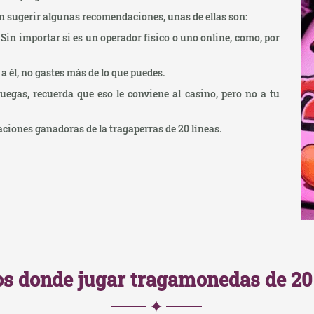
n sugerir algunas recomendaciones, unas de ellas son:
Sin importar si es un operador físico o uno online, como, por
 él, no gastes más de lo que puedes.
uegas, recuerda que eso le conviene al casino, pero no a tu
ciones ganadoras de la tragaperras de 20 líneas.
s donde jugar tragamonedas de 20