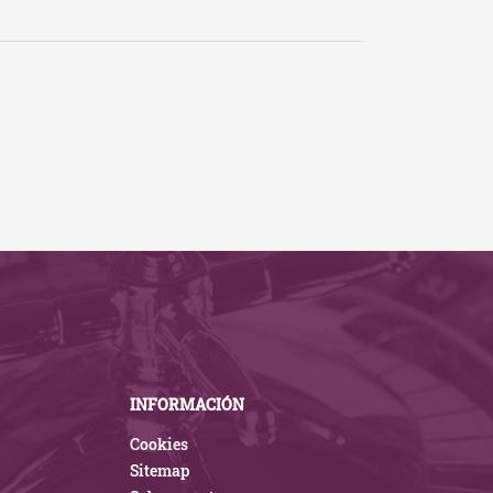
INFORMACIÓN
Cookies
Sitemap