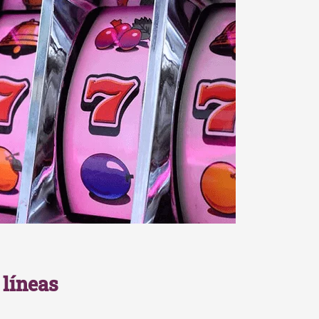
 líneas